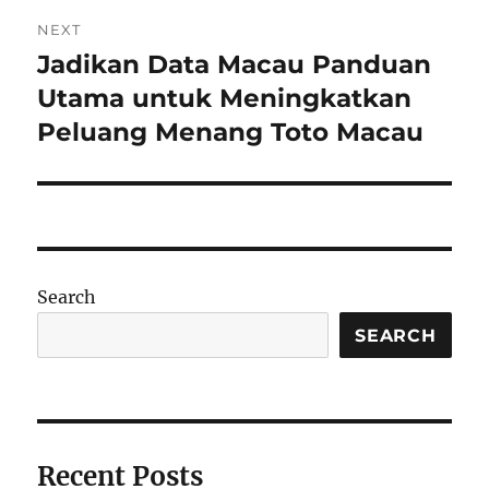
NEXT
Jadikan Data Macau Panduan
Next
post:
Utama untuk Meningkatkan
Peluang Menang Toto Macau
Search
SEARCH
Recent Posts