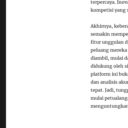
terpercaya. Inov
kompetisi yang 
Akhirnya, kebera
semakin memperk
fitur unggulan 
peluang mereka 
diambil, mulai 
didukung oleh si
platform ini bu
dan analisis ak
tepat. Jadi, tun
mulai petualang
menguntungkan