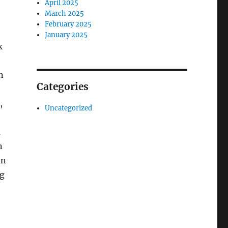
April 2025
March 2025
February 2025
January 2025
k
n
Categories
,
Uncategorized
a
n
an
ng