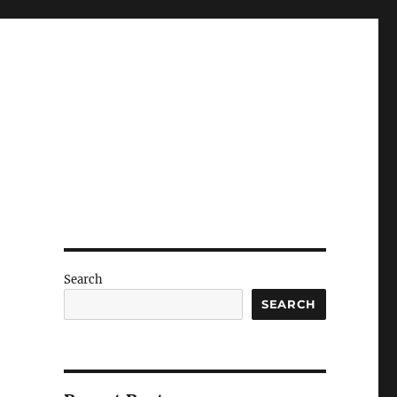
Search
SEARCH