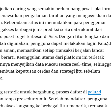
judian daring yang semakin berkembang pesat, platfor
 menawarkan pengalaman taruhan yang mengasyikkan d
n. Keberadaan situs ini memudahkan para penggemar
akses berbagai jenis prediksi serta data akurat dari
u pusat togel terbesar di Asia. Dengan fitur lengkap dan
dah digunakan, pengguna dapat melakukan login Palu4d
n aman, memastikan setiap transaksi berjalan lancar
berarti. Keunggulan utama dari platform ini terletak
nya menyajikan data Macau secara real-time, sehingg
mbuat keputusan cerdas dan strategi jitu sebelum
a.
g tertarik untuk bergabung, proses daftar di
palu4d
an tanpa prosedur rumit. Setelah mendaftar, pengguna
 akses langsung ke berbagai fitur menarik, termasuk