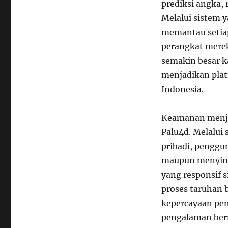
prediksi angka, 
Melalui sistem y
memantau setiap
perangkat mere
semakin besar k
menjadikan platf
Indonesia.
Keamanan menjad
Palu4d. Melalui 
pribadi, penggu
maupun menyimpa
yang responsif 
proses taruhan
kepercayaan pen
pengalaman ber