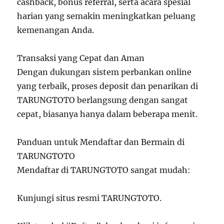
cashback, bonus referral, serta acara spesial
harian yang semakin meningkatkan peluang
kemenangan Anda.
Transaksi yang Cepat dan Aman
Dengan dukungan sistem perbankan online
yang terbaik, proses deposit dan penarikan di
TARUNGTOTO berlangsung dengan sangat
cepat, biasanya hanya dalam beberapa menit.
Panduan untuk Mendaftar dan Bermain di
TARUNGTOTO
Mendaftar di TARUNGTOTO sangat mudah:
Kunjungi situs resmi TARUNGTOTO.