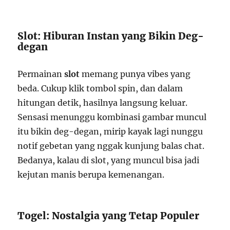
Slot: Hiburan Instan yang Bikin Deg-
degan
Permainan
slot
memang punya vibes yang
beda. Cukup klik tombol spin, dan dalam
hitungan detik, hasilnya langsung keluar.
Sensasi menunggu kombinasi gambar muncul
itu bikin deg-degan, mirip kayak lagi nunggu
notif gebetan yang nggak kunjung balas chat.
Bedanya, kalau di slot, yang muncul bisa jadi
kejutan manis berupa kemenangan.
Togel: Nostalgia yang Tetap Populer