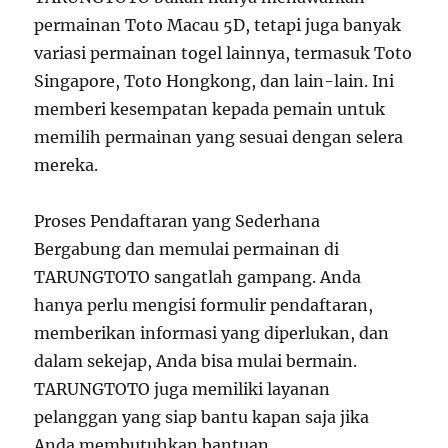
permainan Toto Macau 5D, tetapi juga banyak
variasi permainan togel lainnya, termasuk Toto
Singapore, Toto Hongkong, dan lain-lain. Ini
memberi kesempatan kepada pemain untuk
memilih permainan yang sesuai dengan selera
mereka.
Proses Pendaftaran yang Sederhana
Bergabung dan memulai permainan di
TARUNGTOTO sangatlah gampang. Anda
hanya perlu mengisi formulir pendaftaran,
memberikan informasi yang diperlukan, dan
dalam sekejap, Anda bisa mulai bermain.
TARUNGTOTO juga memiliki layanan
pelanggan yang siap bantu kapan saja jika
Anda membutuhkan bantuan.