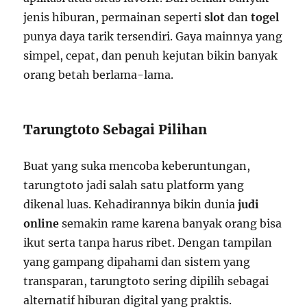
jenis hiburan, permainan seperti
slot
dan
togel
punya daya tarik tersendiri. Gaya mainnya yang
simpel, cepat, dan penuh kejutan bikin banyak
orang betah berlama-lama.
Tarungtoto Sebagai Pilihan
Buat yang suka mencoba keberuntungan,
tarungtoto jadi salah satu platform yang
dikenal luas. Kehadirannya bikin dunia
judi
online
semakin rame karena banyak orang bisa
ikut serta tanpa harus ribet. Dengan tampilan
yang gampang dipahami dan sistem yang
transparan, tarungtoto sering dipilih sebagai
alternatif hiburan digital yang praktis.