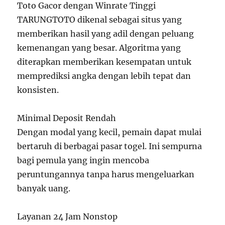
Toto Gacor dengan Winrate Tinggi
TARUNGTOTO dikenal sebagai situs yang
memberikan hasil yang adil dengan peluang
kemenangan yang besar. Algoritma yang
diterapkan memberikan kesempatan untuk
memprediksi angka dengan lebih tepat dan
konsisten.
Minimal Deposit Rendah
Dengan modal yang kecil, pemain dapat mulai
bertaruh di berbagai pasar togel. Ini sempurna
bagi pemula yang ingin mencoba
peruntungannya tanpa harus mengeluarkan
banyak uang.
Layanan 24 Jam Nonstop