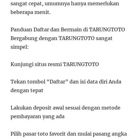
sangat cepat, umumnya hanya memerlukan
beberapa menit.
Panduan Daftar dan Bermain di TARUNGTOTO
Bergabung dengan TARUNGTOTO sangat
simpel:
Kunjungi situs resmi TARUNGTOTO
Tekan tombol “Daftar” dan isi data diri Anda
dengan tepat
Lakukan deposit awal sesuai dengan metode
pembayaran yang ada
Pilih pasar toto favorit dan mulai pasang angka