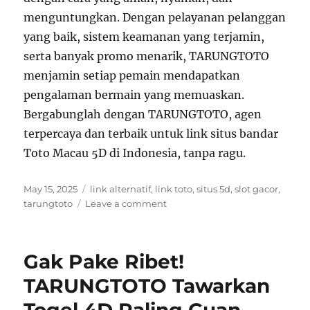
menguntungkan. Dengan pelayanan pelanggan
yang baik, sistem keamanan yang terjamin,
serta banyak promo menarik, TARUNGTOTO
menjamin setiap pemain mendapatkan
pengalaman bermain yang memuaskan.
Bergabunglah dengan TARUNGTOTO, agen
terpercaya dan terbaik untuk link situs bandar
Toto Macau 5D di Indonesia, tanpa ragu.
Posted
Tags
May 15, 2025
link alternatif
,
link toto
,
situs 5d
,
slot gacor
,
on
on
tarungtoto
Leave a comment
Login
TARUNGTOTO
Sekarang
Gak Pake Ribet!
dan
Nikmati
TARUNGTOTO Tawarkan
Toto
Macau