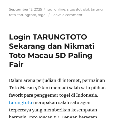
Posted
Tags
September 13, 2025
judi online
,
situs slot
,
slot
,
tarung
on
on
toto
,
tarungtoto
,
togel
Leave a comment
Hiburan
Digital
yang
Login TARUNGTOTO
Bikin
Santai
Sekarang dan Nikmati
Tanpa
Toto Macau 5D Paling
Ribet
Fair
Dalam arena perjudian di internet, permainan
Toto Macau 5D kini menjadi salah satu pilihan
favorit para penggemar togel di Indonesia.
tarungtoto
merupakan salah satu agen
terpercaya yang memberikan kesempatan
bermain Toto Macau 5D. Dengan beragam