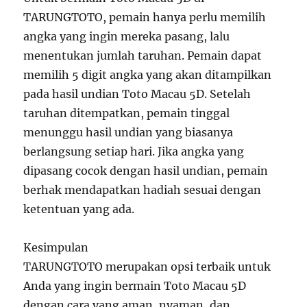
TARUNGTOTO, pemain hanya perlu memilih
angka yang ingin mereka pasang, lalu
menentukan jumlah taruhan. Pemain dapat
memilih 5 digit angka yang akan ditampilkan
pada hasil undian Toto Macau 5D. Setelah
taruhan ditempatkan, pemain tinggal
menunggu hasil undian yang biasanya
berlangsung setiap hari. Jika angka yang
dipasang cocok dengan hasil undian, pemain
berhak mendapatkan hadiah sesuai dengan
ketentuan yang ada.
Kesimpulan
TARUNGTOTO merupakan opsi terbaik untuk
Anda yang ingin bermain Toto Macau 5D
dengan cara yang aman, nyaman, dan