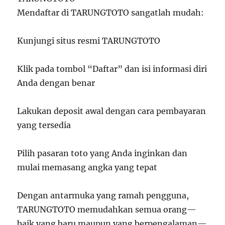
Mendaftar di TARUNGTOTO sangatlah mudah:
Kunjungi situs resmi TARUNGTOTO
Klik pada tombol “Daftar” dan isi informasi diri
Anda dengan benar
Lakukan deposit awal dengan cara pembayaran
yang tersedia
Pilih pasaran toto yang Anda inginkan dan
mulai memasang angka yang tepat
Dengan antarmuka yang ramah pengguna,
TARUNGTOTO memudahkan semua orang—
baik yang baru maupun yang berpengalaman—