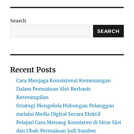
Search
SEARCH
Recent Posts
Cara Menjaga Konsistensi Kemenangan
Dalam Permainan Slot Berbasis
Keterampilan
Strategi Mengelola Hubungan Pelanggan
melalui Media Digital Secara Efektif
Pelajari Cara Menang Konsisten di Situs Slot
dan Ubah Permainan Jadi Sumber