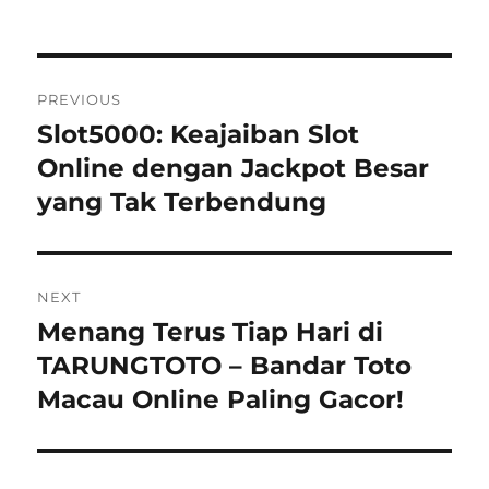
Post
PREVIOUS
navigation
Slot5000: Keajaiban Slot
Previous
post:
Online dengan Jackpot Besar
yang Tak Terbendung
NEXT
Menang Terus Tiap Hari di
Next
post:
TARUNGTOTO – Bandar Toto
Macau Online Paling Gacor!