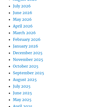
July 2026
June 2026
May 2026
April 2026
March 2026
February 2026
January 2026
December 2025
November 2025
October 2025
September 2025
August 2025
July 2025
June 2025
May 2025
April 2025