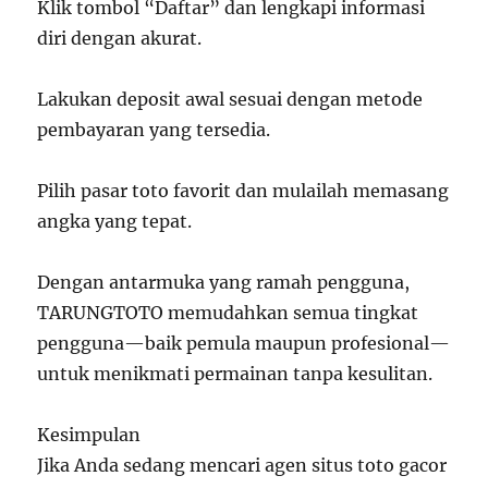
Klik tombol “Daftar” dan lengkapi informasi
diri dengan akurat.
Lakukan deposit awal sesuai dengan metode
pembayaran yang tersedia.
Pilih pasar toto favorit dan mulailah memasang
angka yang tepat.
Dengan antarmuka yang ramah pengguna,
TARUNGTOTO memudahkan semua tingkat
pengguna—baik pemula maupun profesional—
untuk menikmati permainan tanpa kesulitan.
Kesimpulan
Jika Anda sedang mencari agen situs toto gacor