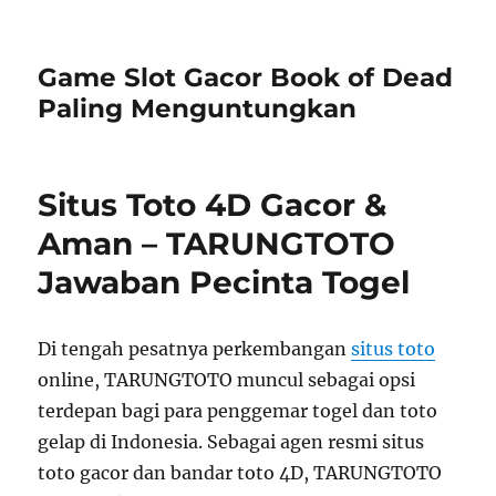
Game Slot Gacor Book of Dead
Paling Menguntungkan
Situs Toto 4D Gacor &
Aman – TARUNGTOTO
Jawaban Pecinta Togel
Di tengah pesatnya perkembangan
situs toto
online, TARUNGTOTO muncul sebagai opsi
terdepan bagi para penggemar togel dan toto
gelap di Indonesia. Sebagai agen resmi situs
toto gacor dan bandar toto 4D, TARUNGTOTO