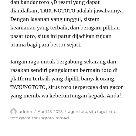
dan bandar toto 4D resmi yang dapat
diandalkan, TARUNGTOTO adalah jawabannya.
Dengan layanan yang unggul, sistem
keamanan yang terbaik, dan beragam pilihan
pasar toto, situs ini patut dijadikan tujuan
utama bagi para bettor sejati.
Jangan ragu untuk bergabung sekarang dan
rasakan sendiri pengalaman bermain toto di
platform terbaik yang dipilih banyak orang.
TARUNGTOTO, situs toto terpercaya dan gacor
yang membawa keberuntungan kepada Anda!.
Author
Posted
Tags
admin
April 15, 2025
agen toto
,
situ togel
,
situs
on
toto gacor
,
tarungtoto
,
toto4d