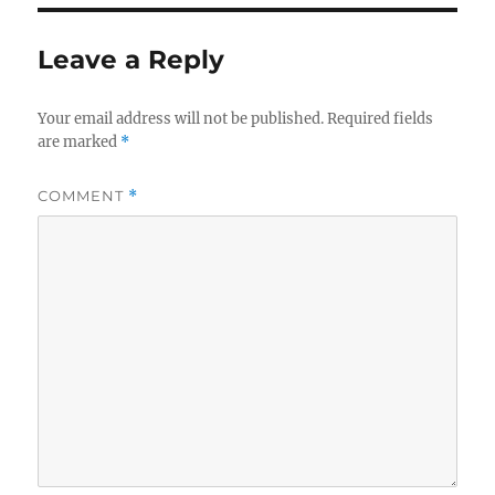
Leave a Reply
Your email address will not be published.
Required fields
are marked
*
COMMENT
*