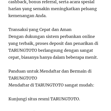
cashback, bonus referral, serta acara spesial
harian yang semakin meningkatkan peluang
kemenangan Anda.
Transaksi yang Cepat dan Aman
Dengan dukungan sistem perbankan online
yang terbaik, proses deposit dan penarikan di
TARUNGTOTO berlangsung dengan sangat
cepat, biasanya hanya dalam beberapa menit.
Panduan untuk Mendaftar dan Bermain di
TARUNGTOTO
Mendaftar di TARUNGTOTO sangat mudah:
Kunjungi situs resmi TARUNGTOTO.