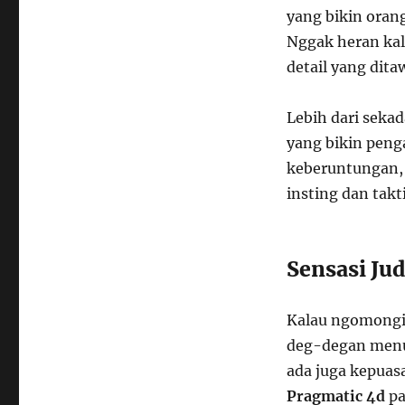
yang bikin oran
Nggak heran ka
detail yang dita
Lebih dari sekad
yang bikin peng
keberuntungan, 
insting dan takt
Sensasi Jud
Kalau ngomongi
deg-degan menu
ada juga kepuas
Pragmatic 4d
pa