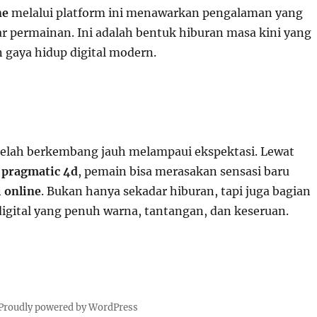
ne
melalui platform ini menawarkan pengalaman yang
ar permainan. Ini adalah bentuk hiburan masa kini yang
gaya hidup digital modern.
 telah berkembang jauh melampaui ekspektasi. Lewat
i
pragmatic 4d
, pemain bisa merasakan sensasi baru
i online
. Bukan hanya sekadar hiburan, tapi juga bagian
digital yang penuh warna, tantangan, dan keseruan.
Proudly powered by WordPress