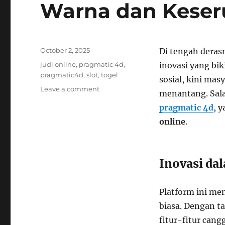
Warna dan Keser
Posted
October 2, 2025
Di tengah deras
on
Tags
judi online
,
pragmatic 4d
,
inovasi yang bik
pragmatic4d
,
slot
,
togel
sosial, kini mas
on
Leave a comment
menantang. Sala
Petualangan
pragmatic 4d
, 
Digital
yang
online
.
Penuh
Warna
dan
Inovasi da
Keseruan
Platform ini me
biasa. Dengan t
fitur-fitur cang