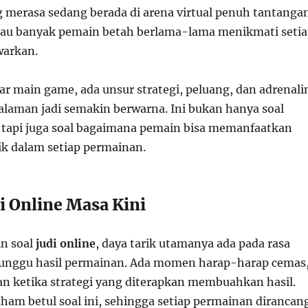
g merasa sedang berada di arena virtual penuh tantangan
lau banyak pemain betah berlama-lama menikmati seti
warkan.
ar main game, ada unsur strategi, peluang, dan adrenali
alaman jadi semakin berwarna. Ini bukan hanya soal
tapi juga soal bagaimana pemain bisa memanfaatkan
ik dalam setiap permainan.
i Online Masa Kini
n soal
judi online
, daya tarik utamanya ada pada rasa
nggu hasil permainan. Ada momen harap-harap cemas
an ketika strategi yang diterapkan membuahkan hasil.
ham betul soal ini, sehingga setiap permainan dirancan