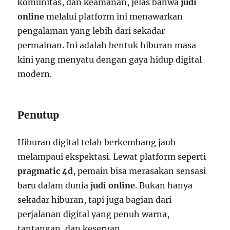
komunitas, dan keamanan, jelas bahwa
judi
online
melalui platform ini menawarkan
pengalaman yang lebih dari sekadar
permainan. Ini adalah bentuk hiburan masa
kini yang menyatu dengan gaya hidup digital
modern.
Penutup
Hiburan digital telah berkembang jauh
melampaui ekspektasi. Lewat platform seperti
pragmatic 4d
, pemain bisa merasakan sensasi
baru dalam dunia
judi online
. Bukan hanya
sekadar hiburan, tapi juga bagian dari
perjalanan digital yang penuh warna,
tantangan, dan keseruan.