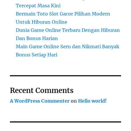
Tercepat Masa Kini
Bermain Toto Slot Gacor Pilihan Modern
Untuk Hiburan Online
Dunia Game Online Terbaru Dengan Hiburan
Dan Bonus Harian
Main Game Online Seru dan Nikmati Banyak
Bonus Setiap Hari
Recent Comments
A WordPress Commenter
on
Hello world!