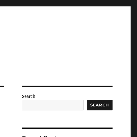
Search
SEARCH