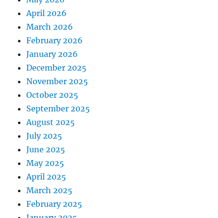
April 2026
March 2026
February 2026
January 2026
December 2025
November 2025
October 2025
September 2025
August 2025
July 2025
June 2025
May 2025
April 2025
March 2025
February 2025
January 2025