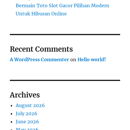
Bermain Toto Slot Gacor Pilihan Modern
Untuk Hiburan Online
Recent Comments
A WordPress Commenter
on
Hello world!
Archives
August 2026
July 2026
June 2026
May 2026