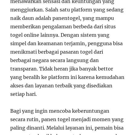
menawarkan sensasi dan keuntungan yang
menggiurkan. Salah satu platform yang sedang
naik daun adalah panentogel, yang mampu
memberikan pengalaman berbeda dari situs
togel online lainnya. Dengan sistem yang
simpel dan keamanan terjamin, pengguna bisa
menikmati berbagai pasaran togel dari
berbagai negara secara langsung dan
transparan. Tidak heran jika banyak bettor
yang beralih ke platform ini karena kemudahan
akses dan layanan terbaik yang disediakan
setiap hari.
Bagi yang ingin mencoba keberuntungan
secara rutin, panen togel menjadi momen yang
paling dinanti. Melalui layanan ini, pemain bisa