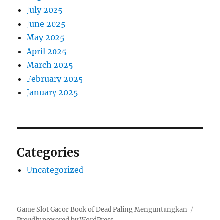
July 2025
June 2025
May 2025
April 2025
March 2025
February 2025
January 2025
Categories
Uncategorized
Game Slot Gacor Book of Dead Paling Menguntungkan
Proudly powered by WordPress