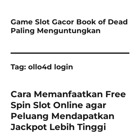
Game Slot Gacor Book of Dead
Paling Menguntungkan
Tag:
ollo4d login
Cara Memanfaatkan Free
Spin Slot Online agar
Peluang Mendapatkan
Jackpot Lebih Tinggi