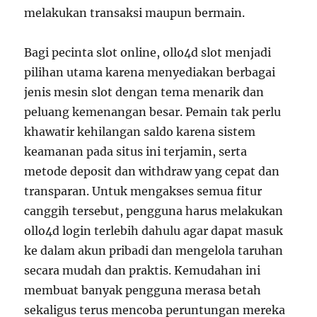
melakukan transaksi maupun bermain.
Bagi pecinta slot online, ollo4d slot menjadi
pilihan utama karena menyediakan berbagai
jenis mesin slot dengan tema menarik dan
peluang kemenangan besar. Pemain tak perlu
khawatir kehilangan saldo karena sistem
keamanan pada situs ini terjamin, serta
metode deposit dan withdraw yang cepat dan
transparan. Untuk mengakses semua fitur
canggih tersebut, pengguna harus melakukan
ollo4d login terlebih dahulu agar dapat masuk
ke dalam akun pribadi dan mengelola taruhan
secara mudah dan praktis. Kemudahan ini
membuat banyak pengguna merasa betah
sekaligus terus mencoba peruntungan mereka