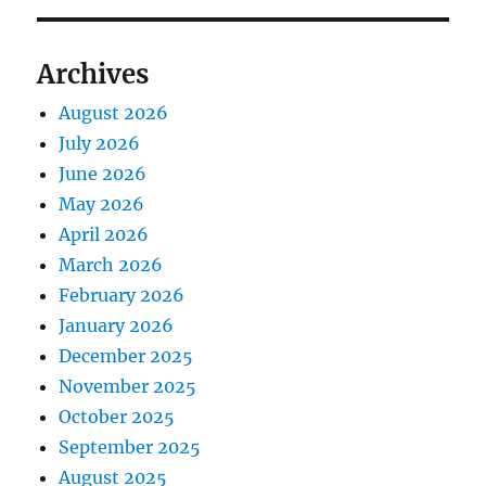
Archives
August 2026
July 2026
June 2026
May 2026
April 2026
March 2026
February 2026
January 2026
December 2025
November 2025
October 2025
September 2025
August 2025