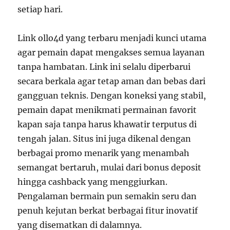
setiap hari.
Link ollo4d yang terbaru menjadi kunci utama
agar pemain dapat mengakses semua layanan
tanpa hambatan. Link ini selalu diperbarui
secara berkala agar tetap aman dan bebas dari
gangguan teknis. Dengan koneksi yang stabil,
pemain dapat menikmati permainan favorit
kapan saja tanpa harus khawatir terputus di
tengah jalan. Situs ini juga dikenal dengan
berbagai promo menarik yang menambah
semangat bertaruh, mulai dari bonus deposit
hingga cashback yang menggiurkan.
Pengalaman bermain pun semakin seru dan
penuh kejutan berkat berbagai fitur inovatif
yang disematkan di dalamnya.