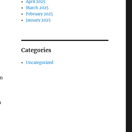
April 2025
March 2025
February 2025
January 2025
Categories
Uncategorized
un
n