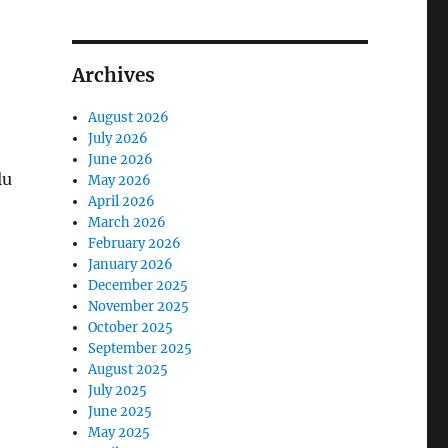
Archives
August 2026
July 2026
June 2026
lu
May 2026
April 2026
March 2026
February 2026
January 2026
December 2025
November 2025
October 2025
September 2025
August 2025
July 2025
June 2025
May 2025