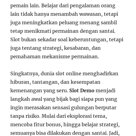
pemain lain. Belajar dari pengalaman orang
lain tidak hanya menambah wawasan, tetapi
juga meningkatkan peluang menang sambil
tetap menikmati permainan dengan santai.
Slot bukan sekadar soal keberuntungan, tetapi
juga tentang strategi, kesabaran, dan
pemahaman mekanisme permainan.
Singkatnya, dunia slot online menghadirkan
hiburan, tantangan, dan kesempatan
kemenangan yang seru.
Slot Demo
menjadi
langkah awal yang bijak bagi siapa pun yang
ingin merasakan sensasi gulungan berputar
tanpa risiko. Mulai dari eksplorasi tema,
mencoba fitur bonus, hingga belajar strategi,
semuanya bisa dilakukan dengan santai. Jadi,