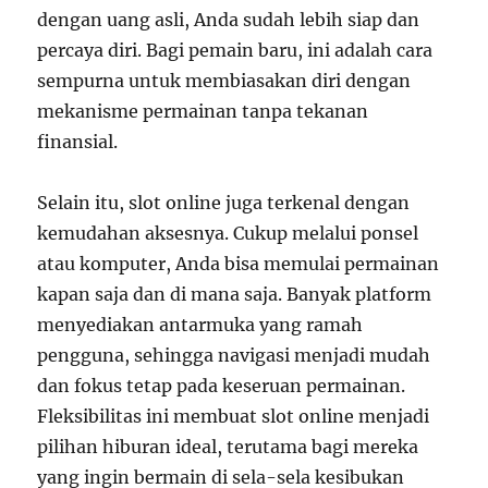
dengan uang asli, Anda sudah lebih siap dan
percaya diri. Bagi pemain baru, ini adalah cara
sempurna untuk membiasakan diri dengan
mekanisme permainan tanpa tekanan
finansial.
Selain itu, slot online juga terkenal dengan
kemudahan aksesnya. Cukup melalui ponsel
atau komputer, Anda bisa memulai permainan
kapan saja dan di mana saja. Banyak platform
menyediakan antarmuka yang ramah
pengguna, sehingga navigasi menjadi mudah
dan fokus tetap pada keseruan permainan.
Fleksibilitas ini membuat slot online menjadi
pilihan hiburan ideal, terutama bagi mereka
yang ingin bermain di sela-sela kesibukan