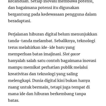
kecanduan. Setiap inovasi membawa potensi,
dan bagaimana potensi itu digunakan
bergantung pada kedewasaan pengguna dalam
beradaptasi.
Perjalanan hiburan digital belum menunjukkan
tanda-tanda melambat. Sebaliknya, teknologi
terus melahirkan ide-ide baru yang
memperluas batas imajinasi.
Slot gacor
hanyalah salah satu contoh bagaimana inovasi
mampu memikat perhatian publik melalui
kreativitas dan teknologi yang saling
melengkapi. Dunia digital kini bukan hanya
ruang untuk bermain, tetapi juga tempat di
mana ide dan hiburan berkembang tanpa
batas.