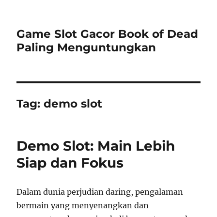
Game Slot Gacor Book of Dead
Paling Menguntungkan
Tag:
demo slot
Demo Slot: Main Lebih
Siap dan Fokus
Dalam dunia perjudian daring, pengalaman
bermain yang menyenangkan dan