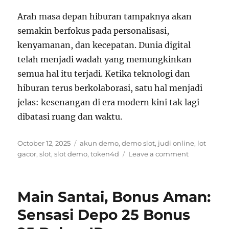
Arah masa depan hiburan tampaknya akan
semakin berfokus pada personalisasi,
kenyamanan, dan kecepatan. Dunia digital
telah menjadi wadah yang memungkinkan
semua hal itu terjadi. Ketika teknologi dan
hiburan terus berkolaborasi, satu hal menjadi
jelas: kesenangan di era modern kini tak lagi
dibatasi ruang dan waktu.
Posted
Tags
October 12, 2025
akun demo
,
demo slot
,
judi online
,
lot
on
on
gacor
,
slot
,
slot demo
,
token4d
Leave a comment
Harmoni
Teknologi
dan
Main Santai, Bonus Aman:
Hiburan
di
Sensasi Depo 25 Bonus
Era
Modern