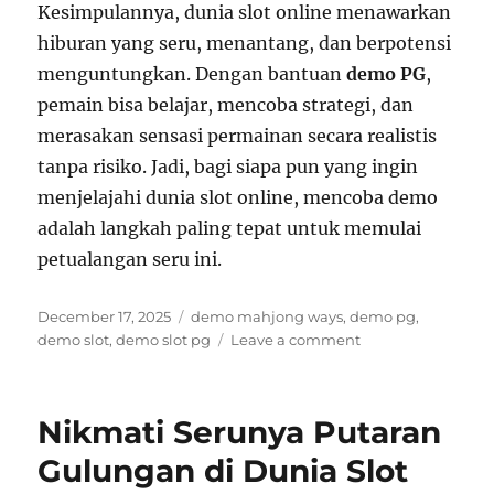
Kesimpulannya, dunia slot online menawarkan
hiburan yang seru, menantang, dan berpotensi
menguntungkan. Dengan bantuan
demo PG
,
pemain bisa belajar, mencoba strategi, dan
merasakan sensasi permainan secara realistis
tanpa risiko. Jadi, bagi siapa pun yang ingin
menjelajahi dunia slot online, mencoba demo
adalah langkah paling tepat untuk memulai
petualangan seru ini.
Posted
Tags
December 17, 2025
demo mahjong ways
,
demo pg
,
on
on
demo slot
,
demo slot pg
Leave a comment
Sensasi
Seru
Bermain
Nikmati Serunya Putaran
Slot
Online
Gulungan di Dunia Slot
dengan