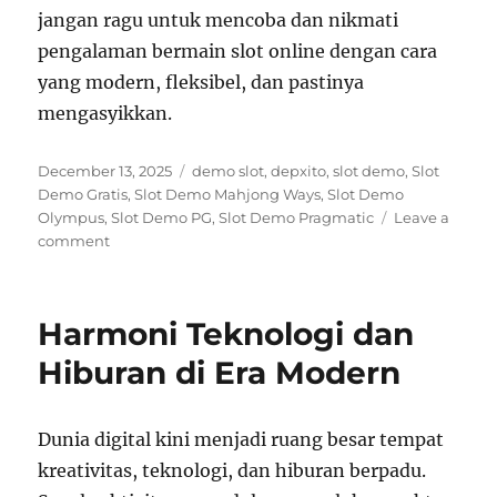
jangan ragu untuk mencoba dan nikmati
pengalaman bermain slot online dengan cara
yang modern, fleksibel, dan pastinya
mengasyikkan.
Posted
Tags
December 13, 2025
demo slot
,
depxito
,
slot demo
,
Slot
on
Demo Gratis
,
Slot Demo Mahjong Ways
,
Slot Demo
Olympus
,
Slot Demo PG
,
Slot Demo Pragmatic
Leave a
on
comment
Nikmati
Serunya
Putaran
Harmoni Teknologi dan
Gulungan
di
Hiburan di Era Modern
Dunia
Slot
Online
Dunia digital kini menjadi ruang besar tempat
kreativitas, teknologi, dan hiburan berpadu.