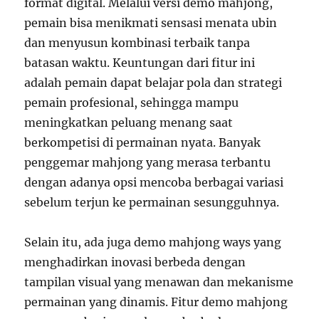
format digital. Melalui versi demo mahjong,
pemain bisa menikmati sensasi menata ubin
dan menyusun kombinasi terbaik tanpa
batasan waktu. Keuntungan dari fitur ini
adalah pemain dapat belajar pola dan strategi
pemain profesional, sehingga mampu
meningkatkan peluang menang saat
berkompetisi di permainan nyata. Banyak
penggemar mahjong yang merasa terbantu
dengan adanya opsi mencoba berbagai variasi
sebelum terjun ke permainan sesungguhnya.
Selain itu, ada juga demo mahjong ways yang
menghadirkan inovasi berbeda dengan
tampilan visual yang menawan dan mekanisme
permainan yang dinamis. Fitur demo mahjong