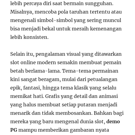
lebih percaya diri saat bermain sungguhan.
Misalnya, mencoba pola taruhan tertentu atau
mengenali simbol-simbol yang sering muncul
bisa menjadi bekal untuk meraih kemenangan
lebih konsisten.
Selain itu, pengalaman visual yang ditawarkan
slot online modern semakin membuat pemain
betah berlama-lama. Tema-tema permainan
kini sangat beragam, mulai dari petualangan
epik, fantasi, hingga tema klasik yang selalu
memikat hati. Grafis yang detail dan animasi
yang halus membuat setiap putaran menjadi
menarik dan tidak membosankan. Bahkan bagi
mereka yang baru mengenal dunia slot,
demo
PG
mampu memberikan gambaran nyata