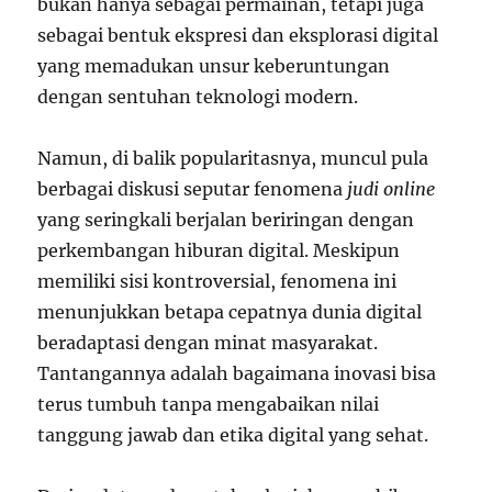
bukan hanya sebagai permainan, tetapi juga
sebagai bentuk ekspresi dan eksplorasi digital
yang memadukan unsur keberuntungan
dengan sentuhan teknologi modern.
Namun, di balik popularitasnya, muncul pula
berbagai diskusi seputar fenomena
judi online
yang seringkali berjalan beriringan dengan
perkembangan hiburan digital. Meskipun
memiliki sisi kontroversial, fenomena ini
menunjukkan betapa cepatnya dunia digital
beradaptasi dengan minat masyarakat.
Tantangannya adalah bagaimana inovasi bisa
terus tumbuh tanpa mengabaikan nilai
tanggung jawab dan etika digital yang sehat.