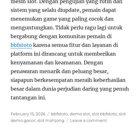
mesin slot. Dengan pengujian yang rutin dan
sistem yang selalu diupdate, pemain dapat
menemukan game yang paling cocok dan
menguntungkan. Tidak perlu ragu lagi untuk
bergabung dengan komunitas pemain di
bbfstoto
karena semua fitur dan layanan di
platform ini dirancang untuk memberikan
kenyamanan dan keamanan. Dengan
penawaran menarik dan peluang besar,
siapapun berkesempatan meraih keberhasilan
besar dalam dunia perjudian daring yang penuh
tantangan ini.
Posted
Tags
February 15, 2026
bbfstoto
,
demo slot
,
slot bbfstoto
,
slot
on
on
demo gacor
,
slot mahjong
Leave a comment
Demo
Slot
Mahjong