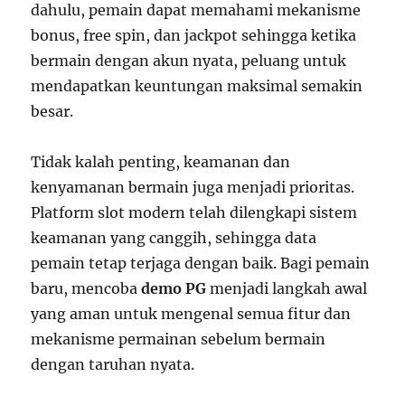
dahulu, pemain dapat memahami mekanisme
bonus, free spin, dan jackpot sehingga ketika
bermain dengan akun nyata, peluang untuk
mendapatkan keuntungan maksimal semakin
besar.
Tidak kalah penting, keamanan dan
kenyamanan bermain juga menjadi prioritas.
Platform slot modern telah dilengkapi sistem
keamanan yang canggih, sehingga data
pemain tetap terjaga dengan baik. Bagi pemain
baru, mencoba
demo PG
menjadi langkah awal
yang aman untuk mengenal semua fitur dan
mekanisme permainan sebelum bermain
dengan taruhan nyata.