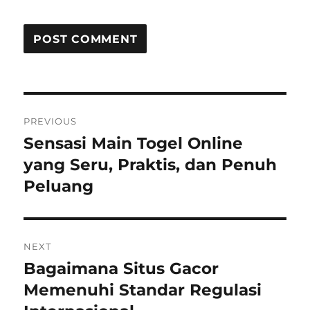
Post
PREVIOUS
navigation
Sensasi Main Togel Online
Previous
post:
yang Seru, Praktis, dan Penuh
Peluang
NEXT
Bagaimana Situs Gacor
Next
post:
Memenuhi Standar Regulasi