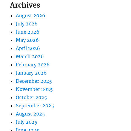
Archives
August 2026
July 2026
June 2026
May 2026
April 2026
March 2026
February 2026
January 2026
December 2025
November 2025
October 2025
September 2025
August 2025
July 2025
June 2025