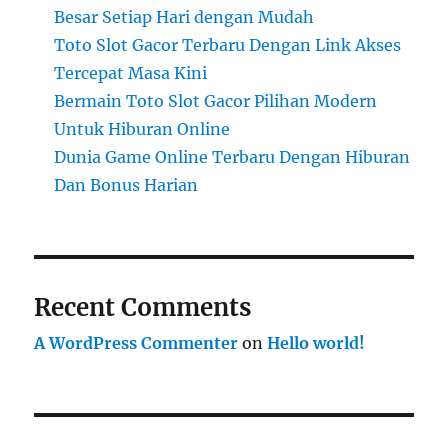
Besar Setiap Hari dengan Mudah
Toto Slot Gacor Terbaru Dengan Link Akses
Tercepat Masa Kini
Bermain Toto Slot Gacor Pilihan Modern
Untuk Hiburan Online
Dunia Game Online Terbaru Dengan Hiburan
Dan Bonus Harian
Recent Comments
A WordPress Commenter
on
Hello world!