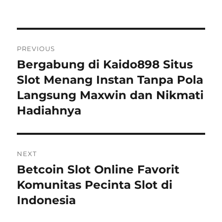
Post
PREVIOUS
navigation
Bergabung di Kaido898 Situs
Previous
post:
Slot Menang Instan Tanpa Pola
Langsung Maxwin dan Nikmati
Hadiahnya
NEXT
Betcoin Slot Online Favorit
Next
post:
Komunitas Pecinta Slot di
Indonesia