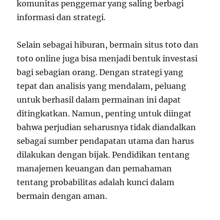
komunitas penggemar yang saling berbagi
informasi dan strategi.
Selain sebagai hiburan, bermain situs toto dan
toto online juga bisa menjadi bentuk investasi
bagi sebagian orang. Dengan strategi yang
tepat dan analisis yang mendalam, peluang
untuk berhasil dalam permainan ini dapat
ditingkatkan. Namun, penting untuk diingat
bahwa perjudian seharusnya tidak diandalkan
sebagai sumber pendapatan utama dan harus
dilakukan dengan bijak. Pendidikan tentang
manajemen keuangan dan pemahaman
tentang probabilitas adalah kunci dalam
bermain dengan aman.