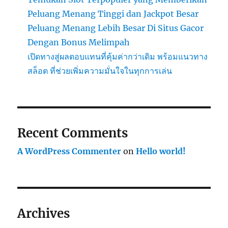
Peluang Menang Tinggi dan Jackpot Besar
Peluang Menang Lebih Besar Di Situs Gacor
Dengan Bonus Melimpah
เปิดทางสู่ผลตอบแทนที่คุ้มค่ากว่าเดิม พร้อมแนวทาง
สล็อต ที่ช่วยเพิ่มความมั่นใจในทุกการเล่น
Recent Comments
A WordPress Commenter
on
Hello world!
Archives