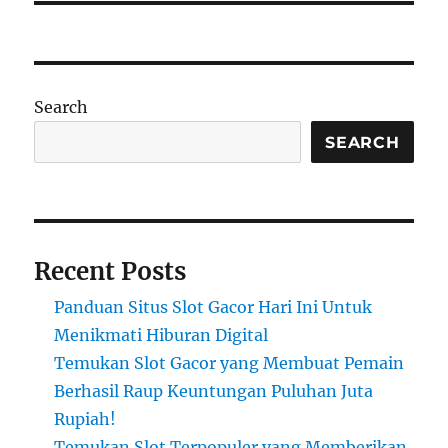
Search
SEARCH
Recent Posts
Panduan Situs Slot Gacor Hari Ini Untuk
Menikmati Hiburan Digital
Temukan Slot Gacor yang Membuat Pemain
Berhasil Raup Keuntungan Puluhan Juta
Rupiah!
Temukan Slot Terpopuler yang Memberikan