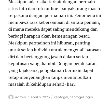
Meskipun ada risiko terkait dengan bermain
situs toto dan toto online, banyak orang masih
terpesona dengan permainan ini. Fenomena ini
membawa rasa kebersamaan di antara pemain,
di mana mereka dapat saling mendukung dan
berbagi harapan akan kemenangan besar.
Meskipun permainan ini hiburan, penting
untuk setiap individu untuk mengenali batasan
diri dan bertanggung jawab dalam setiap
keputusan yang diambil. Dengan pendekatan
yang bijaksana, pengalaman bermain dapat
tetap menyenangkan tanpa menimbulkan
masalah di kehidupan sehari-hari.
Author
Posted
Tags
admin
April 6, 2025
captogel
,
captogel login
on