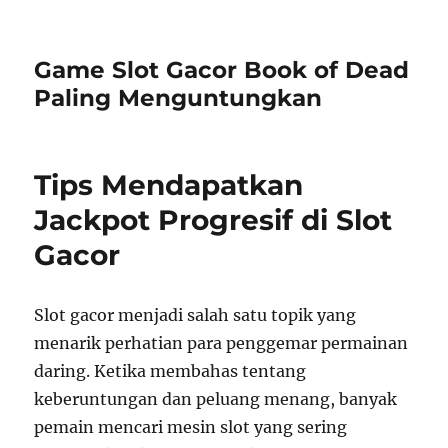
Game Slot Gacor Book of Dead
Paling Menguntungkan
Tips Mendapatkan
Jackpot Progresif di Slot
Gacor
Slot gacor menjadi salah satu topik yang
menarik perhatian para penggemar permainan
daring. Ketika membahas tentang
keberuntungan dan peluang menang, banyak
pemain mencari mesin slot yang sering