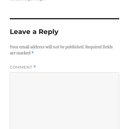
Leave a Reply
Your email address will not be published.
Required fields
are marked
*
COMMENT
*