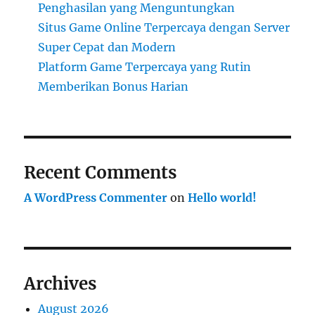
Penghasilan yang Menguntungkan
Situs Game Online Terpercaya dengan Server
Super Cepat dan Modern
Platform Game Terpercaya yang Rutin
Memberikan Bonus Harian
Recent Comments
A WordPress Commenter
on
Hello world!
Archives
August 2026