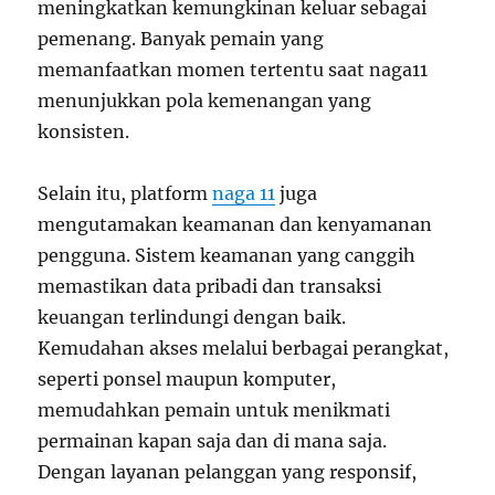
meningkatkan kemungkinan keluar sebagai
pemenang. Banyak pemain yang
memanfaatkan momen tertentu saat naga11
menunjukkan pola kemenangan yang
konsisten.
Selain itu, platform
naga 11
juga
mengutamakan keamanan dan kenyamanan
pengguna. Sistem keamanan yang canggih
memastikan data pribadi dan transaksi
keuangan terlindungi dengan baik.
Kemudahan akses melalui berbagai perangkat,
seperti ponsel maupun komputer,
memudahkan pemain untuk menikmati
permainan kapan saja dan di mana saja.
Dengan layanan pelanggan yang responsif,