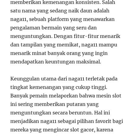
memberikan kemenangan konsisten. Salah
satu nama yang sedang naik daun adalah
naga11, sebuah platform yang menawarkan
pengalaman bermain yang seru dan
menguntungkan. Dengan fitur-fitur menarik
dan tampilan yang memikat, naga11 mampu
menarik minat banyak orang yang ingin
mendapatkan keuntungan maksimal.
Keunggulan utama dari naga11 terletak pada
tingkat kemenangan yang cukup tinggi.
Banyak pemain melaporkan bahwa mesin slot
ini sering memberikan putaran yang
menguntungkan secara beruntun. Hal ini
menjadikan naga11 sebagai pilihan favorit bagi
mereka yang mengincar slot gacor, karena