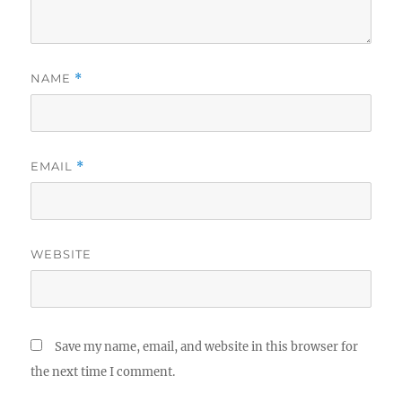
NAME
*
EMAIL
*
WEBSITE
Save my name, email, and website in this browser for
the next time I comment.