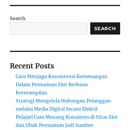
Search
SEARCH
Recent Posts
Cara Menjaga Konsistensi Kemenangan
Dalam Permainan Slot Berbasis
Keterampilan
Strategi Mengelola Hubungan Pelanggan
melalui Media Digital Secara Efektif
Pelajari Cara Menang Konsisten di Situs Slot
dan Ubah Permainan Jadi Sumber