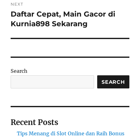
NEXT
Daftar Cepat, Main Gacor di
Next
post:
Kurnia898 Sekarang
Search
SEARCH
Recent Posts
Tips Menang di Slot Online dan Raih Bonus