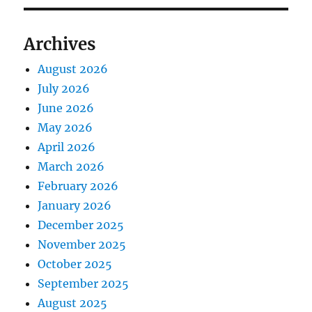
Archives
August 2026
July 2026
June 2026
May 2026
April 2026
March 2026
February 2026
January 2026
December 2025
November 2025
October 2025
September 2025
August 2025