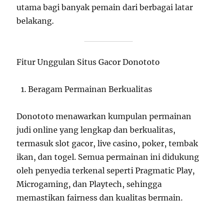
utama bagi banyak pemain dari berbagai latar
belakang.
Fitur Unggulan Situs Gacor Donototo
Beragam Permainan Berkualitas
Donototo menawarkan kumpulan permainan
judi online yang lengkap dan berkualitas,
termasuk slot gacor, live casino, poker, tembak
ikan, dan togel. Semua permainan ini didukung
oleh penyedia terkenal seperti Pragmatic Play,
Microgaming, dan Playtech, sehingga
memastikan fairness dan kualitas bermain.