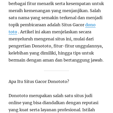
berbagai fitur menarik serta kesempatan untuk
meraih kemenangan yang menjanjikan. Salah
satu nama yang semakin terkenal dan menjadi
topik pembicaraan adalah Situs Gacor
dono
toto
. Artikel ini akan menjelaskan secara
menyeluruh mengenai situs ini, mulai dari
pengertian Donototo, fitur-fitur unggulannya,
kelebihan yang dimiliki, hingga tips untuk
bermain dengan aman dan bertanggung jawab.
Apa Itu Situs Gacor Donototo?
Donototo merupakan salah satu situs judi
online yang bisa diandalkan dengan reputasi
yang kuat serta layanan profesional. Istilah