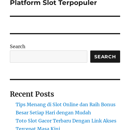
Platform Slot Terpopuler
Search
SEARCH
Recent Posts
Tips Menang di Slot Online dan Raih Bonus
Besar Setiap Hari dengan Mudah
Toto Slot Gacor Terbaru Dengan Link Akses
Tercepat Masa Kini