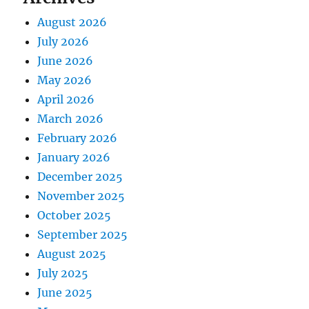
August 2026
July 2026
June 2026
May 2026
April 2026
March 2026
February 2026
January 2026
December 2025
November 2025
October 2025
September 2025
August 2025
July 2025
June 2025