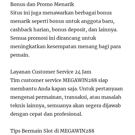
Bonus dan Promo Menarik
Situs ini juga menawarkan berbagai bonus
menarik seperti bonus untuk anggota baru,
cashback harian, bonus deposit, dan lainnya.
Semua promosi ini dirancang untuk
meningkatkan kesempatan menang bagi para
pemain.
Layanan Customer Service 24 Jam
Tim customer service MEGAWIN288 siap
membantu Anda kapan saja. Untuk pertanyaan
mengenai permainan, transaksi, atau masalah
teknis lainnya, semuanya akan segera dijawab
dengan cepat dan profesional.
Tips Bermain Slot di MEGAWIN288