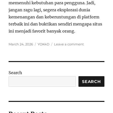
memenuhi kebutuhan para pengguna. Jadi,
jangan ragu lagi, segera eksplorasi dunia
kemenangan dan keberuntungan di platform
terbaik ini dan buktikan sendiri mengapa situs
ini menjadi favorit banyak orang.
Posted
Tags
on
March 24, 2026
YOK4D
Leave a comment
on
Tingkatkan
Profit
Harian
di
Situs
Search
Slot
Online
SEARCH
Tanpa
Risiko
Tinggi