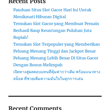
Recent Posts
Panduan Situs Slot Gacor Hari Ini Untuk
Menikmati Hiburan Digital
Temukan Slot Gacor yang Membuat Pemain
Berhasil Raup Keuntungan Puluhan Juta
Rupiah!
Temukan Slot Terpopuler yang Memberikan
Peluang Menang Tinggi dan Jackpot Besar
Peluang Menang Lebih Besar Di Situs Gacor
Dengan Bonus Melimpah
เปิดทางสู่ผลตอบแทนที่คุ้มค่ากว่าเดิม พร้อมแนวทาง
สล็อต ที่ช่วยเพิ่มความมั่นใจในทุกการเล่น
Recent Comments