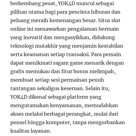
berkembang pesat, YOK4D muncul sebagai
pilihan utama bagi para pencinta hiburan dan
peluang meraih kemenangan besar. Situs slot
online ini menawarkan pengalaman bermain
yang inovatif dan mengasyikkan, didukung
teknologi mutakhir yang menjamin kestabilan
serta keamanan setiap transaksi. Para pemain
dapat menikmati ragam game menarik dengan
grafis memukau dan fitur bonus melimpah,
membuat setiap sesi permainan penuh
tantangan sekaligus keseruan. Selain itu,
YOK4D dikenal sebagai platform yang
mengutamakan kenyamanan, memudahkan
akses melalui berbagai perangkat, mulai dari
ponsel hingga komputer, tanpa mengorbankan
kualitas layanan.