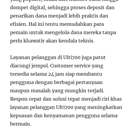
dompet digital, sehingga proses deposit dan
penarikan dana menjadi lebih praktis dan
efisien. Hal ini tentu memudahkan para
pemain untuk mengelola dana mereka tanpa
perlu khawatir akan kendala teknis.
Layanan pelanggan di Ulti700 juga patut
diacungi jempol. Customer service yang
tersedia selama 24 jam siap membantu
pengguna dengan berbagai pertanyaan
maupun masalah yang mungkin terjadi.
Respon cepat dan solusi tepat menjadi ciri khas
layanan pelanggan Ulti700 yang meningkatkan
kepuasan dan kenyamanan pengguna selama
bermain.