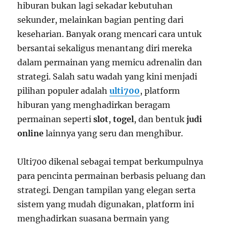
hiburan bukan lagi sekadar kebutuhan
sekunder, melainkan bagian penting dari
keseharian. Banyak orang mencari cara untuk
bersantai sekaligus menantang diri mereka
dalam permainan yang memicu adrenalin dan
strategi. Salah satu wadah yang kini menjadi
pilihan populer adalah
ulti700
, platform
hiburan yang menghadirkan beragam
permainan seperti
slot
,
togel
, dan bentuk
judi
online
lainnya yang seru dan menghibur.
Ulti700 dikenal sebagai tempat berkumpulnya
para pencinta permainan berbasis peluang dan
strategi. Dengan tampilan yang elegan serta
sistem yang mudah digunakan, platform ini
menghadirkan suasana bermain yang