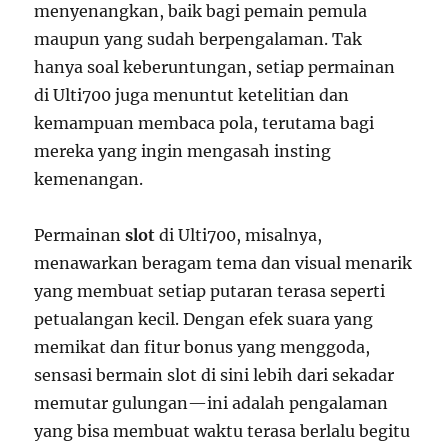
menyenangkan, baik bagi pemain pemula
maupun yang sudah berpengalaman. Tak
hanya soal keberuntungan, setiap permainan
di Ulti700 juga menuntut ketelitian dan
kemampuan membaca pola, terutama bagi
mereka yang ingin mengasah insting
kemenangan.
Permainan
slot
di Ulti700, misalnya,
menawarkan beragam tema dan visual menarik
yang membuat setiap putaran terasa seperti
petualangan kecil. Dengan efek suara yang
memikat dan fitur bonus yang menggoda,
sensasi bermain slot di sini lebih dari sekadar
memutar gulungan—ini adalah pengalaman
yang bisa membuat waktu terasa berlalu begitu