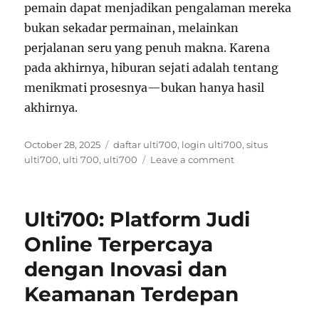
pemain dapat menjadikan pengalaman mereka
bukan sekadar permainan, melainkan
perjalanan seru yang penuh makna. Karena
pada akhirnya, hiburan sejati adalah tentang
menikmati prosesnya—bukan hanya hasil
akhirnya.
Posted
Tags
October 28, 2025
daftar ulti700
,
login ulti700
,
situs
on
on
ulti700
,
ulti 700
,
ulti700
Leave a comment
Serunya
Menjelajahi
Keberuntungan
Ulti700: Platform Judi
dan
Strategi
Online Terpercaya
di
dengan Inovasi dan
Era
Modern
Keamanan Terdepan