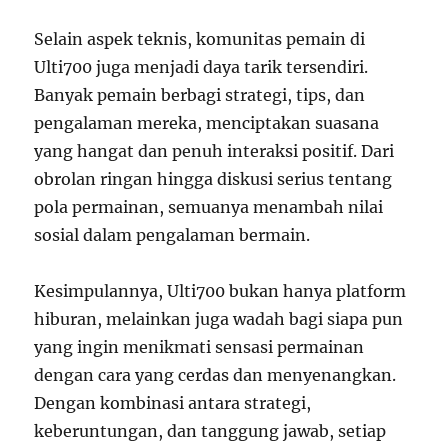
Selain aspek teknis, komunitas pemain di
Ulti700 juga menjadi daya tarik tersendiri.
Banyak pemain berbagi strategi, tips, dan
pengalaman mereka, menciptakan suasana
yang hangat dan penuh interaksi positif. Dari
obrolan ringan hingga diskusi serius tentang
pola permainan, semuanya menambah nilai
sosial dalam pengalaman bermain.
Kesimpulannya, Ulti700 bukan hanya platform
hiburan, melainkan juga wadah bagi siapa pun
yang ingin menikmati sensasi permainan
dengan cara yang cerdas dan menyenangkan.
Dengan kombinasi antara strategi,
keberuntungan, dan tanggung jawab, setiap