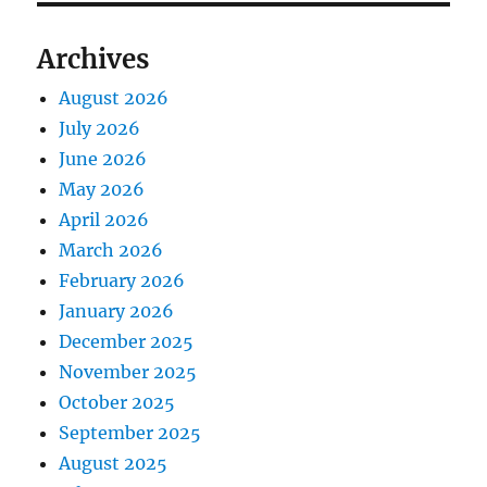
Archives
August 2026
July 2026
June 2026
May 2026
April 2026
March 2026
February 2026
January 2026
December 2025
November 2025
October 2025
September 2025
August 2025