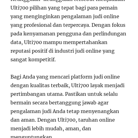
Ulti700 pilihan yang tepat bagi para pemain
yang menginginkan pengalaman judi online
yang profesional dan terpercaya. Dengan fokus
pada kenyamanan pengguna dan perlindungan
data, Ulti700 mampu mempertahankan
reputasi positif di industri judi online yang
sangat kompetitif.
Bagi Anda yang mencari platform judi online
dengan kualitas terbaik, Ulti700 layak menjadi
pertimbangan utama. Pastikan untuk selalu
bermain secara bertanggung jawab agar
pengalaman judi Anda tetap menyenangkan
dan aman. Dengan Ulti700, taruhan online
menjadi lebih mudah, aman, dan
menguntungkan.