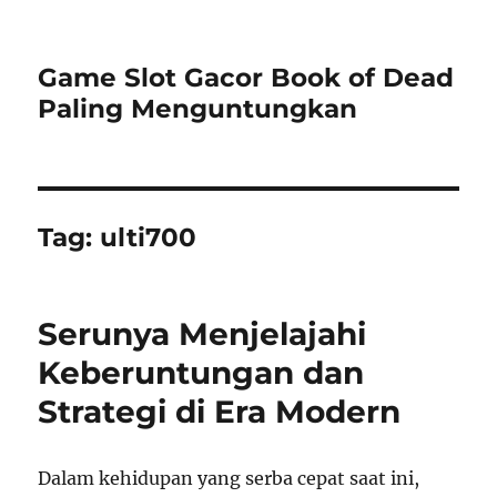
Game Slot Gacor Book of Dead
Paling Menguntungkan
Tag:
ulti700
Serunya Menjelajahi
Keberuntungan dan
Strategi di Era Modern
Dalam kehidupan yang serba cepat saat ini,