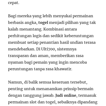
cepat.
Bagi mereka yang lebih menyukai permainan
berbasis angka,
togel
menjadi pilihan yang tak
kalah menantang. Kombinasi antara
perhitungan logis dan sedikit keberuntungan
membuat setiap penantian hasil undian terasa
mendebarkan. Di Ulti700, sistemnya
transparan dan aman, memberikan rasa
nyaman bagi pemain yang ingin mencoba
peruntungan tanpa rasa khawatir.
Namun, di balik semua keseruan tersebut,
penting untuk menanamkan prinsip bermain
dengan tanggung jawab.
Judi online
, termasuk
permainan slot dan togel, sebaiknya dipandang