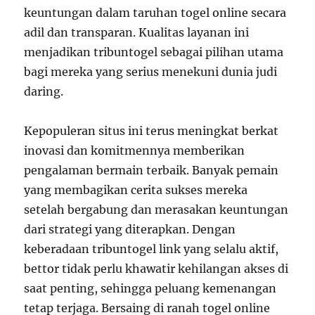
keuntungan dalam taruhan togel online secara
adil dan transparan. Kualitas layanan ini
menjadikan tribuntogel sebagai pilihan utama
bagi mereka yang serius menekuni dunia judi
daring.
Kepopuleran situs ini terus meningkat berkat
inovasi dan komitmennya memberikan
pengalaman bermain terbaik. Banyak pemain
yang membagikan cerita sukses mereka
setelah bergabung dan merasakan keuntungan
dari strategi yang diterapkan. Dengan
keberadaan tribuntogel link yang selalu aktif,
bettor tidak perlu khawatir kehilangan akses di
saat penting, sehingga peluang kemenangan
tetap terjaga. Bersaing di ranah togel online