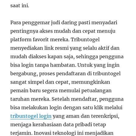
saat ini.
Para penggemar judi daring pasti menyadari
pentingnya akses mudah dan cepat menuju
platform favorit mereka. Tribuntogel
menyediakan link resmi yang selalu aktif dan
mudah diakses kapan saja, sehingga pengguna
bisa login tanpa hambatan. Untuk yang ingin
bergabung, proses pendaftaran di tribuntogel
sangat simpel dan cepat, memungkinkan
pemain baru segera memulai petualangan
taruhan mereka. Setelah mendaftar, pengguna
bisa melakukan login dengan satu klik melalui
tribuntogel login
yang aman dan terenkripsi,
menjaga kerahasiaan data pribadi tetap
terjamin. Inovasi teknologi ini menjadikan