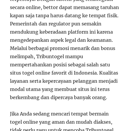
secara online, bettor dapat memasang taruhan
kapan saja tanpa harus datang ke tempat fisik.
Pemerintah dan regulator pun semakin
mendukung keberadaan platform ini karena
mengedepankan aspek legal dan keamanan.
Melalui berbagai promosi menarik dan bonus
melimpah, Tribuntogel mampu
mempertahankan posisi sebagai salah satu
situs togel online favorit di Indonesia. Kualitas
layanan serta kepercayaan pelanggan menjadi
modal utama yang membuat situs ini terus
berkembang dan dipercaya banyak orang.
Jika Anda sedang mencari tempat bermain
togel online yang aman dan mudah diakses,
tidak perlu ragu untuk mencoba Tribuntogel.