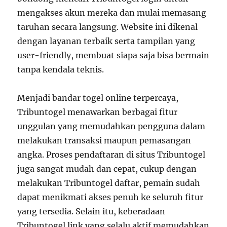
mengakses akun mereka dan mulai memasang
taruhan secara langsung. Website ini dikenal
dengan layanan terbaik serta tampilan yang
user-friendly, membuat siapa saja bisa bermain
tanpa kendala teknis.
Menjadi bandar togel online terpercaya,
Tribuntogel menawarkan berbagai fitur
unggulan yang memudahkan pengguna dalam
melakukan transaksi maupun pemasangan
angka. Proses pendaftaran di situs Tribuntogel
juga sangat mudah dan cepat, cukup dengan
melakukan Tribuntogel daftar, pemain sudah
dapat menikmati akses penuh ke seluruh fitur
yang tersedia. Selain itu, keberadaan
Tribuntogel link yang selalu aktif memudahkan