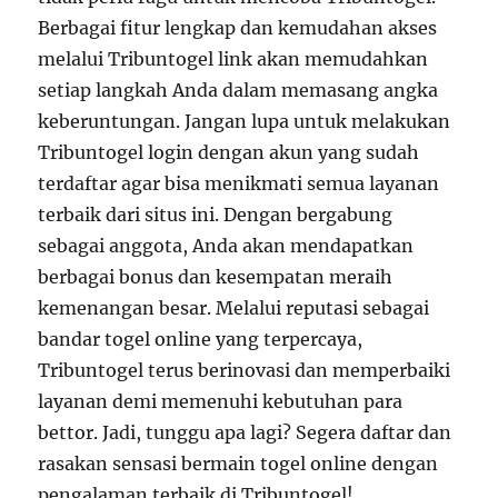
Berbagai fitur lengkap dan kemudahan akses
melalui Tribuntogel link akan memudahkan
setiap langkah Anda dalam memasang angka
keberuntungan. Jangan lupa untuk melakukan
Tribuntogel login dengan akun yang sudah
terdaftar agar bisa menikmati semua layanan
terbaik dari situs ini. Dengan bergabung
sebagai anggota, Anda akan mendapatkan
berbagai bonus dan kesempatan meraih
kemenangan besar. Melalui reputasi sebagai
bandar togel online yang terpercaya,
Tribuntogel terus berinovasi dan memperbaiki
layanan demi memenuhi kebutuhan para
bettor. Jadi, tunggu apa lagi? Segera daftar dan
rasakan sensasi bermain togel online dengan
pengalaman terbaik di Tribuntogel!