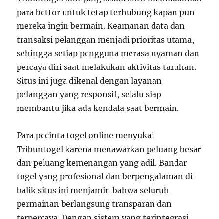
para bettor untuk tetap terhubung kapan pun
mereka ingin bermain. Keamanan data dan
transaksi pelanggan menjadi prioritas utama,
sehingga setiap pengguna merasa nyaman dan
percaya diri saat melakukan aktivitas taruhan.
Situs ini juga dikenal dengan layanan
pelanggan yang responsif, selalu siap
membantu jika ada kendala saat bermain.
Para pecinta togel online menyukai
Tribuntogel karena menawarkan peluang besar
dan peluang kemenangan yang adil. Bandar
togel yang profesional dan berpengalaman di
balik situs ini menjamin bahwa seluruh
permainan berlangsung transparan dan
terpercaya. Dengan sistem yang terintegrasi