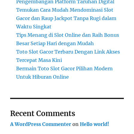
Pengembangan Platform Taruhan Digital
Temukan Cara Mudah Mendominasi Slot
Gacor dan Raup Jackpot Tanpa Rugi dalam
Waktu Singkat
Tips Menang di Slot Online dan Raih Bonus
Besar Setiap Hari dengan Mudah
Toto Slot Gacor Terbaru Dengan Link Akses
Tercepat Masa Kini
Bermain Toto Slot Gacor Pilihan Modern
Untuk Hiburan Online
Recent Comments
A WordPress Commenter
on
Hello world!