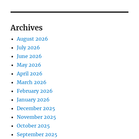
Archives
August 2026
July 2026
June 2026
May 2026
April 2026
March 2026
February 2026
January 2026
December 2025
November 2025
October 2025
September 2025