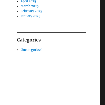
April 2025
March 2025
February 2025
January 2025
Categories
Uncategorized