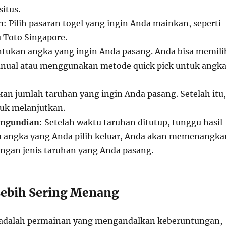
situs.
n
: Pilih pasaran togel yang ingin Anda mainkan, seperti
 Toto Singapore.
ntukan angka yang ingin Anda pasang. Anda bisa memili
anual atau menggunakan metode quick pick untuk angk
kan jumlah taruhan yang ingin Anda pasang. Setelah itu,
tuk melanjutkan.
engundian
: Setelah waktu taruhan ditutup, tunggu hasil
a angka yang Anda pilih keluar, Anda akan memenangka
engan jenis taruhan yang Anda pasang.
Lebih Sering Menang
 adalah permainan yang mengandalkan keberuntungan,