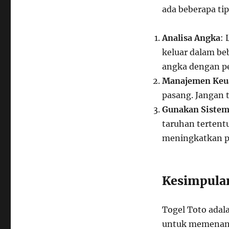
ada beberapa ti
Analisa Angka
: 
keluar dalam be
angka dengan pe
Manajemen Keu
pasang. Jangan t
Gunakan Sistem
taruhan tertentu
meningkatkan p
Kesimpula
Togel Toto adal
untuk memenang