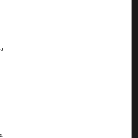
:
da
n