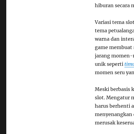
hiburan secara 
Variasi tema sl
tema petualanga
warna dan intera
game membuat s
jarang momen-m
unik seperti
tim
momen seru yang
Meski berbasis 
slot. Mengatur 
harus berhenti 
menyenangkan da
merusak keseruan