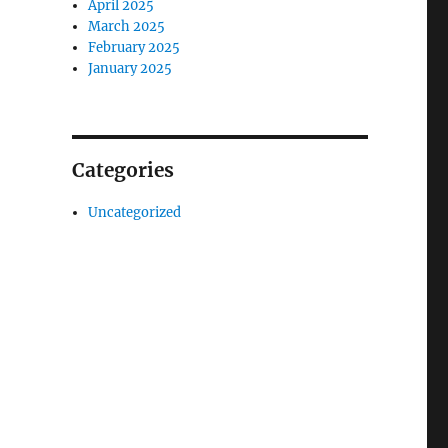
April 2025
March 2025
February 2025
January 2025
Categories
Uncategorized