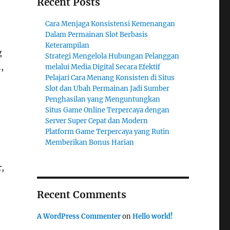
Recent Posts
Cara Menjaga Konsistensi Kemenangan
Dalam Permainan Slot Berbasis
Keterampilan
g
Strategi Mengelola Hubungan Pelanggan
,
melalui Media Digital Secara Efektif
Pelajari Cara Menang Konsisten di Situs
Slot dan Ubah Permainan Jadi Sumber
Penghasilan yang Menguntungkan
Situs Game Online Terpercaya dengan
Server Super Cepat dan Modern
Platform Game Terpercaya yang Rutin
Memberikan Bonus Harian
,
Recent Comments
A WordPress Commenter
on
Hello world!