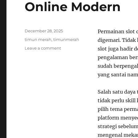
Online Modern
Posted
December 28, 2025
Permainan slot o
on
Tags
timun merah
,
timunmerah
digemari. Tida
on
Leave a comment
slot juga hadir
Nikmati
pengalaman berm
Sensasi
sudah berpengal
Seru
di
yang santai na
Dunia
Slot
Salah satu daya
Online
Modern
tidak perlu skil
pilih tema perm
platform menyed
strategi sebelu
mengenal mekan