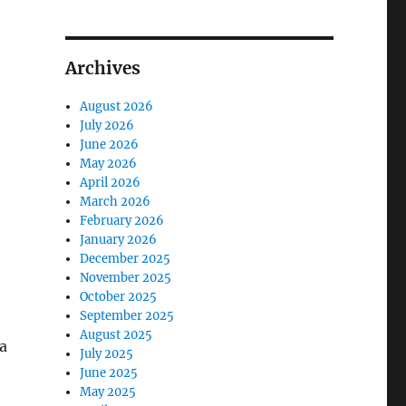
Archives
August 2026
July 2026
June 2026
May 2026
April 2026
March 2026
February 2026
January 2026
December 2025
November 2025
October 2025
September 2025
August 2025
a
July 2025
June 2025
May 2025