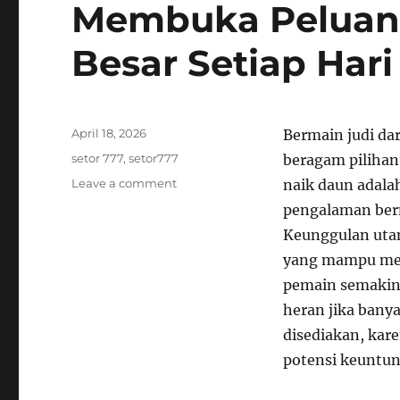
Membuka Peluang
Besar Setiap Hari
Posted
April 18, 2026
Bermain judi da
on
Tags
setor 777
,
setor777
beragam pilihan
on
Leave a comment
naik daun adala
Temukan
pengalaman ber
Rahasia
Keunggulan utama
Slot
Gacor
yang mampu mem
yang
pemain semakin
Membuka
heran jika bany
Peluang
Jackpot
disediakan, kar
Lebih
potensi keuntu
Besar
Setiap