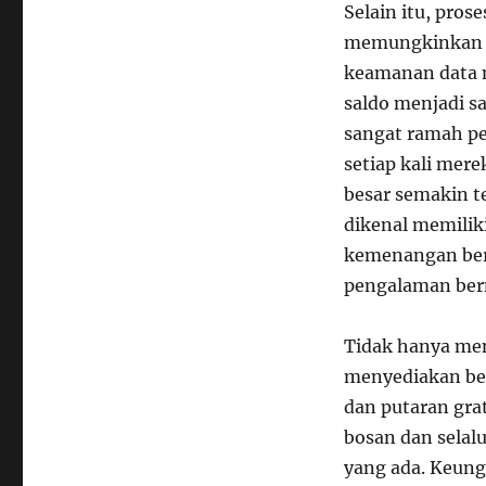
Hari
Selain itu, pros
memungkinkan 
keamanan data 
saldo menjadi sa
sangat ramah p
setiap kali mer
besar semakin t
dikenal memilik
kemenangan beru
pengalaman berm
Tidak hanya men
menyediakan ber
dan putaran gra
bosan dan selal
yang ada. Keung