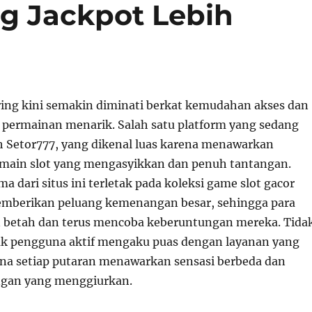
 Jackpot Lebih
ring kini semakin diminati berkat kemudahan akses dan
 permainan menarik. Salah satu platform yang sedang
h Setor777, yang dikenal luas karena menawarkan
main slot yang mengasyikkan dan penuh tantangan.
 dari situs ini terletak pada koleksi game slot gacor
berikan peluang kemenangan besar, sehingga para
 betah dan terus mencoba keberuntungan mereka. Tida
ak pengguna aktif mengaku puas dengan layanan yang
ena setiap putaran menawarkan sensasi berbeda dan
ngan yang menggiurkan.