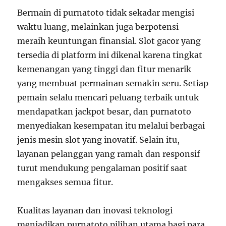
Bermain di purnatoto tidak sekadar mengisi
waktu luang, melainkan juga berpotensi
meraih keuntungan finansial. Slot gacor yang
tersedia di platform ini dikenal karena tingkat
kemenangan yang tinggi dan fitur menarik
yang membuat permainan semakin seru. Setiap
pemain selalu mencari peluang terbaik untuk
mendapatkan jackpot besar, dan purnatoto
menyediakan kesempatan itu melalui berbagai
jenis mesin slot yang inovatif. Selain itu,
layanan pelanggan yang ramah dan responsif
turut mendukung pengalaman positif saat
mengakses semua fitur.
Kualitas layanan dan inovasi teknologi
menjadikan purnatoto pilihan utama bagi para