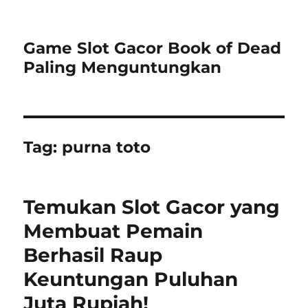
Game Slot Gacor Book of Dead
Paling Menguntungkan
Tag:
purna toto
Temukan Slot Gacor yang
Membuat Pemain
Berhasil Raup
Keuntungan Puluhan
Juta Rupiah!