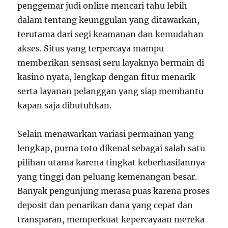
penggemar judi online mencari tahu lebih
dalam tentang keunggulan yang ditawarkan,
terutama dari segi keamanan dan kemudahan
akses. Situs yang terpercaya mampu
memberikan sensasi seru layaknya bermain di
kasino nyata, lengkap dengan fitur menarik
serta layanan pelanggan yang siap membantu
kapan saja dibutuhkan.
Selain menawarkan variasi permainan yang
lengkap, purna toto dikenal sebagai salah satu
pilihan utama karena tingkat keberhasilannya
yang tinggi dan peluang kemenangan besar.
Banyak pengunjung merasa puas karena proses
deposit dan penarikan dana yang cepat dan
transparan, memperkuat kepercayaan mereka