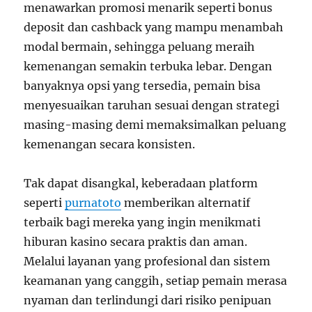
menawarkan promosi menarik seperti bonus
deposit dan cashback yang mampu menambah
modal bermain, sehingga peluang meraih
kemenangan semakin terbuka lebar. Dengan
banyaknya opsi yang tersedia, pemain bisa
menyesuaikan taruhan sesuai dengan strategi
masing-masing demi memaksimalkan peluang
kemenangan secara konsisten.
Tak dapat disangkal, keberadaan platform
seperti
purnatoto
memberikan alternatif
terbaik bagi mereka yang ingin menikmati
hiburan kasino secara praktis dan aman.
Melalui layanan yang profesional dan sistem
keamanan yang canggih, setiap pemain merasa
nyaman dan terlindungi dari risiko penipuan