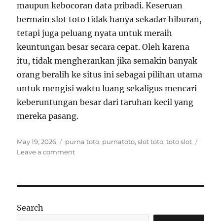
maupun kebocoran data pribadi. Keseruan
bermain slot toto tidak hanya sekadar hiburan,
tetapi juga peluang nyata untuk meraih
keuntungan besar secara cepat. Oleh karena
itu, tidak mengherankan jika semakin banyak
orang beralih ke situs ini sebagai pilihan utama
untuk mengisi waktu luang sekaligus mencari
keberuntungan besar dari taruhan kecil yang
mereka pasang.
Posted
Tags
May 19, 2026
purna toto
,
purnatoto
,
slot toto
,
toto slot
on
on
Leave a comment
Slot
Toto
Viral
dengan
Sistem
Search
Scatter