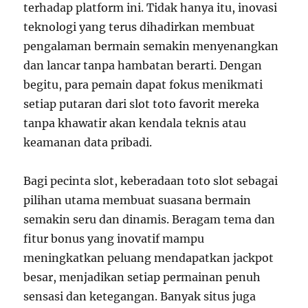
terhadap platform ini. Tidak hanya itu, inovasi
teknologi yang terus dihadirkan membuat
pengalaman bermain semakin menyenangkan
dan lancar tanpa hambatan berarti. Dengan
begitu, para pemain dapat fokus menikmati
setiap putaran dari slot toto favorit mereka
tanpa khawatir akan kendala teknis atau
keamanan data pribadi.
Bagi pecinta slot, keberadaan toto slot sebagai
pilihan utama membuat suasana bermain
semakin seru dan dinamis. Beragam tema dan
fitur bonus yang inovatif mampu
meningkatkan peluang mendapatkan jackpot
besar, menjadikan setiap permainan penuh
sensasi dan ketegangan. Banyak situs juga