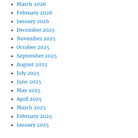
March 2026
February 2026
January 2026
December 2025
November 2025
October 2025
September 2025
August 2025
July 2025
June 2025
May 2025
April 2025
March 2025
February 2025
January 2025