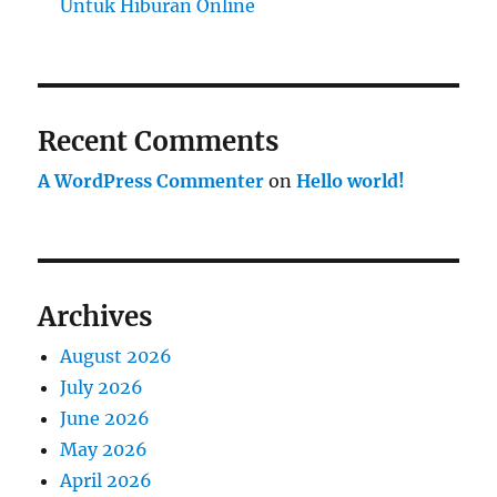
Untuk Hiburan Online
Recent Comments
A WordPress Commenter
on
Hello world!
Archives
August 2026
July 2026
June 2026
May 2026
April 2026