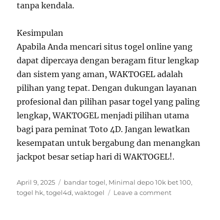
tanpa kendala.
Kesimpulan
Apabila Anda mencari situs togel online yang
dapat dipercaya dengan beragam fitur lengkap
dan sistem yang aman, WAKTOGEL adalah
pilihan yang tepat. Dengan dukungan layanan
profesional dan pilihan pasar togel yang paling
lengkap, WAKTOGEL menjadi pilihan utama
bagi para peminat Toto 4D. Jangan lewatkan
kesempatan untuk bergabung dan menangkan
jackpot besar setiap hari di WAKTOGEL!.
Posted
Tags
April 9, 2025
bandar togel
,
Minimal depo 10k bet 100
,
on
on
togel hk
,
togel4d
,
waktogel
Leave a comment
WAKTOGEL,
Pilihan