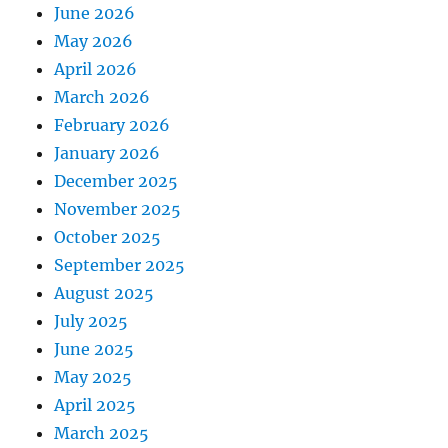
June 2026
May 2026
April 2026
March 2026
February 2026
January 2026
December 2025
November 2025
October 2025
September 2025
August 2025
July 2025
June 2025
May 2025
April 2025
March 2025