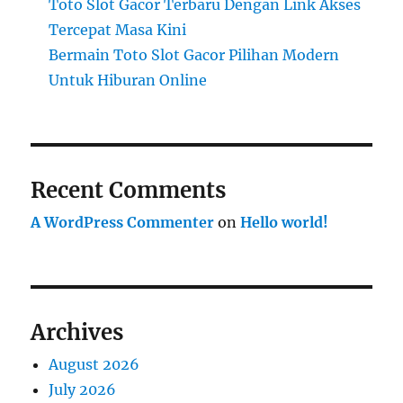
Toto Slot Gacor Terbaru Dengan Link Akses
Tercepat Masa Kini
Bermain Toto Slot Gacor Pilihan Modern
Untuk Hiburan Online
Recent Comments
A WordPress Commenter
on
Hello world!
Archives
August 2026
July 2026