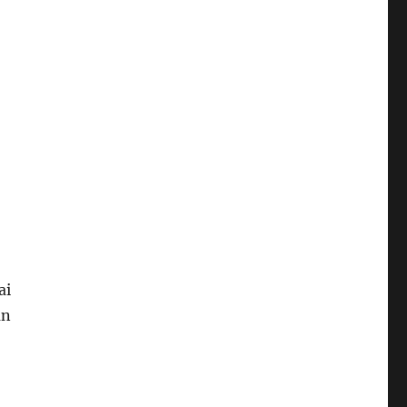
ai
an