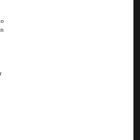
to
in
r