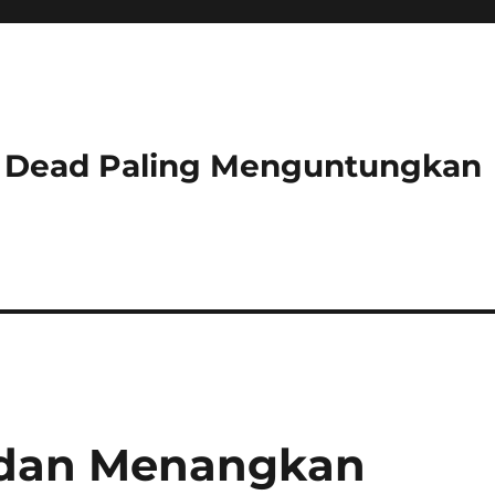
f Dead Paling Menguntungkan
e dan Menangkan