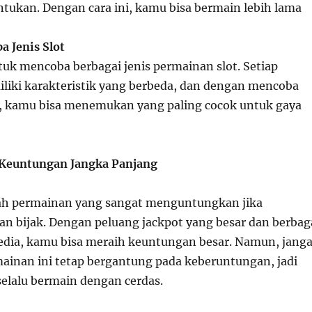
ntukan. Dengan cara ini, kamu bisa bermain lebih lama
a Jenis Slot
tuk mencoba berbagai jenis permainan slot. Setiap
iki karakteristik yang berbeda, dan dengan mencoba
n, kamu bisa menemukan yang paling cocok untuk gaya
 Keuntungan Jangka Panjang
lah permainan yang sangat menguntungkan jika
n bijak. Dengan peluang jackpot yang besar dan berbag
edia, kamu bisa meraih keuntungan besar. Namun, jang
ainan ini tetap bergantung pada keberuntungan, jadi
selalu bermain dengan cerdas.