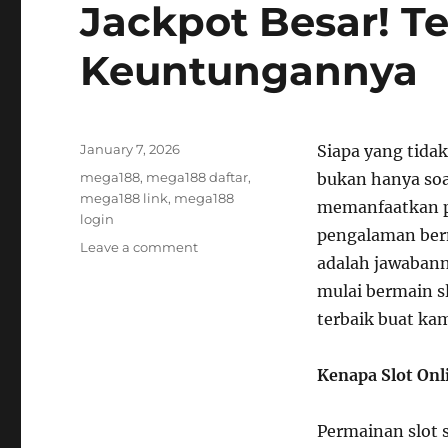
Jackpot Besar! 
Keuntungannya
Posted
January 7, 2026
Siapa yang tidak
on
Tags
mega188
,
mega188 daftar
,
bukan hanya soa
mega188 link
,
mega188
memanfaatkan p
login
pengalaman berm
on
Leave a comment
adalah jawabanny
Main
Slot
mulai bermain s
Online
terbaik buat ka
dan
Menangkan
Jackpot
Kenapa Slot Onl
Besar!
Temukan
Permainan slot s
Keuntungannya