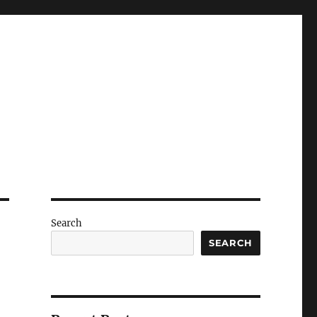
Search
SEARCH