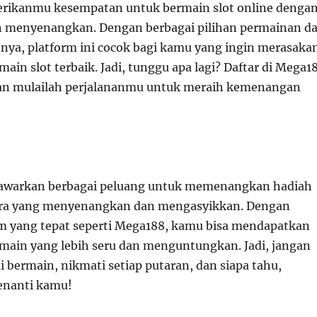
ikanmu kesempatan untuk bermain slot online denga
n menyenangkan. Dengan berbagai pilihan permainan d
nya, platform ini cocok bagi kamu yang ingin merasaka
in slot terbaik. Jadi, tunggu apa lagi? Daftar di Mega1
dan mulailah perjalananmu untuk meraih kemenangan
nawarkan berbagai peluang untuk memenangkan hadiah
ara yang menyenangkan dan mengasyikkan. Dengan
m yang tepat seperti Mega188, kamu bisa mendapatkan
ain yang lebih seru dan menguntungkan. Jadi, jangan
 bermain, nikmati setiap putaran, dan siapa tahu,
enanti kamu!