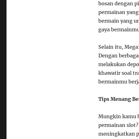
bosan dengan pi
permainan yang b
bermain yang un
gaya bermainmu
Selain itu, Meg
Dengan berbaga
melakukan depos
khawatir soal t
bermainmu berja
Tips Menang Bes
Mungkin kamu b
permainan slot?
meningkatkan p