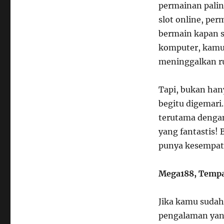
permainan palin
slot online, pe
bermain kapan s
komputer, kamu 
meninggalkan r
Tapi, bukan ha
begitu digemari
terutama dengan
yang fantastis!
punya kesempat
Mega188, Tempa
Jika kamu sudah
pengalaman yang