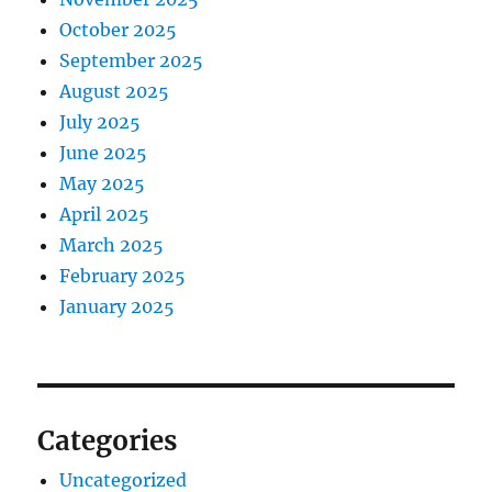
October 2025
September 2025
August 2025
July 2025
June 2025
May 2025
April 2025
March 2025
February 2025
January 2025
Categories
Uncategorized