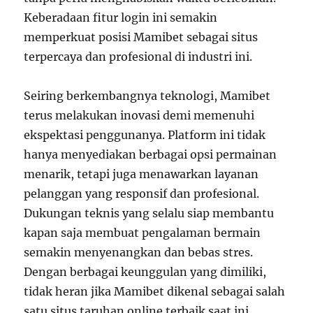
Keberadaan fitur login ini semakin
memperkuat posisi Mamibet sebagai situs
terpercaya dan profesional di industri ini.
Seiring berkembangnya teknologi, Mamibet
terus melakukan inovasi demi memenuhi
ekspektasi penggunanya. Platform ini tidak
hanya menyediakan berbagai opsi permainan
menarik, tetapi juga menawarkan layanan
pelanggan yang responsif dan profesional.
Dukungan teknis yang selalu siap membantu
kapan saja membuat pengalaman bermain
semakin menyenangkan dan bebas stres.
Dengan berbagai keunggulan yang dimiliki,
tidak heran jika Mamibet dikenal sebagai salah
satu situs taruhan online terbaik saat ini.