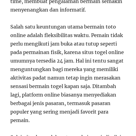
time, membuat pengalaman bermain semakin
menyenangkan dan informatif.
Salah satu keuntungan utama bermain toto
online adalah fleksibilitas waktu. Pemain tidak
perlu mengikuti jam buka atau tutup seperti
pada permainan fisik, karena situs togel online
umumnya tersedia 24 jam. Hal ini tentu sangat
menguntungkan bagi mereka yang memiliki
aktivitas padat namun tetap ingin merasakan
sensasi bermain togel kapan saja. Ditambah
lagi, platform online biasanya menyediakan
berbagai jenis pasaran, termasuk pasaran
populer yang sering menjadi favorit para
pemain.