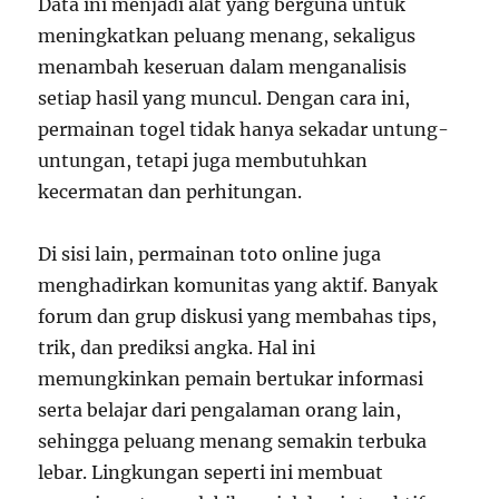
Data ini menjadi alat yang berguna untuk
meningkatkan peluang menang, sekaligus
menambah keseruan dalam menganalisis
setiap hasil yang muncul. Dengan cara ini,
permainan togel tidak hanya sekadar untung-
untungan, tetapi juga membutuhkan
kecermatan dan perhitungan.
Di sisi lain, permainan toto online juga
menghadirkan komunitas yang aktif. Banyak
forum dan grup diskusi yang membahas tips,
trik, dan prediksi angka. Hal ini
memungkinkan pemain bertukar informasi
serta belajar dari pengalaman orang lain,
sehingga peluang menang semakin terbuka
lebar. Lingkungan seperti ini membuat