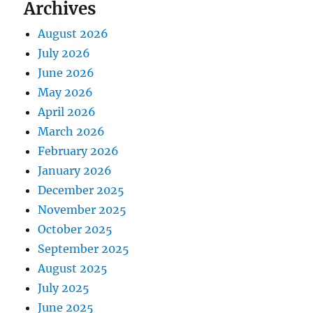
Archives
August 2026
July 2026
June 2026
May 2026
April 2026
March 2026
February 2026
January 2026
December 2025
November 2025
October 2025
September 2025
August 2025
July 2025
June 2025