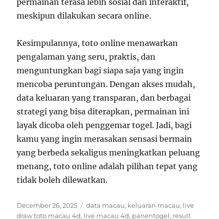
permainan terasa lebih sosial dan interaktif,
meskipun dilakukan secara online.
Kesimpulannya, toto online menawarkan
pengalaman yang seru, praktis, dan
menguntungkan bagi siapa saja yang ingin
mencoba peruntungan. Dengan akses mudah,
data keluaran yang transparan, dan berbagai
strategi yang bisa diterapkan, permainan ini
layak dicoba oleh penggemar togel. Jadi, bagi
kamu yang ingin merasakan sensasi bermain
yang berbeda sekaligus meningkatkan peluang
menang, toto online adalah pilihan tepat yang
tidak boleh dilewatkan.
Posted
Tags
December 26, 2025
data macau
,
keluaran macau
,
live
on
draw toto macau 4d
,
live macau 4d
,
panentogel
,
result