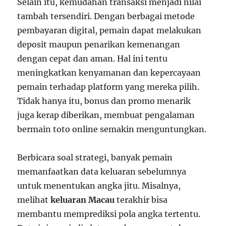
Selain itu, kemudahan transaksi menjadi nilai
tambah tersendiri. Dengan berbagai metode
pembayaran digital, pemain dapat melakukan
deposit maupun penarikan kemenangan
dengan cepat dan aman. Hal ini tentu
meningkatkan kenyamanan dan kepercayaan
pemain terhadap platform yang mereka pilih.
Tidak hanya itu, bonus dan promo menarik
juga kerap diberikan, membuat pengalaman
bermain toto online semakin menguntungkan.
Berbicara soal strategi, banyak pemain
memanfaatkan data keluaran sebelumnya
untuk menentukan angka jitu. Misalnya,
melihat
keluaran Macau
terakhir bisa
membantu memprediksi pola angka tertentu.