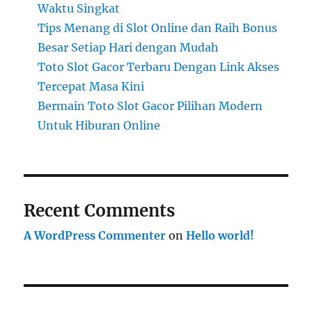
Waktu Singkat
Tips Menang di Slot Online dan Raih Bonus
Besar Setiap Hari dengan Mudah
Toto Slot Gacor Terbaru Dengan Link Akses
Tercepat Masa Kini
Bermain Toto Slot Gacor Pilihan Modern
Untuk Hiburan Online
Recent Comments
A WordPress Commenter
on
Hello world!