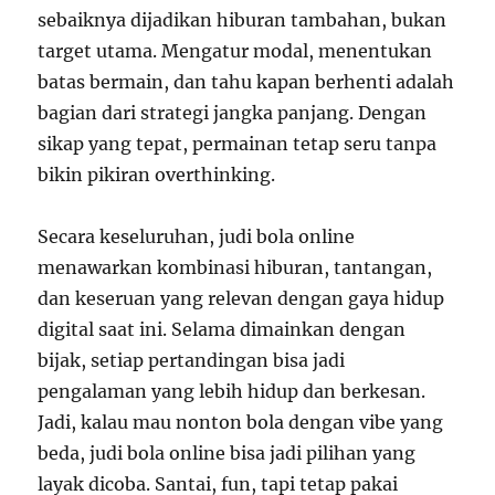
sebaiknya dijadikan hiburan tambahan, bukan
target utama. Mengatur modal, menentukan
batas bermain, dan tahu kapan berhenti adalah
bagian dari strategi jangka panjang. Dengan
sikap yang tepat, permainan tetap seru tanpa
bikin pikiran overthinking.
Secara keseluruhan, judi bola online
menawarkan kombinasi hiburan, tantangan,
dan keseruan yang relevan dengan gaya hidup
digital saat ini. Selama dimainkan dengan
bijak, setiap pertandingan bisa jadi
pengalaman yang lebih hidup dan berkesan.
Jadi, kalau mau nonton bola dengan vibe yang
beda, judi bola online bisa jadi pilihan yang
layak dicoba. Santai, fun, tapi tetap pakai