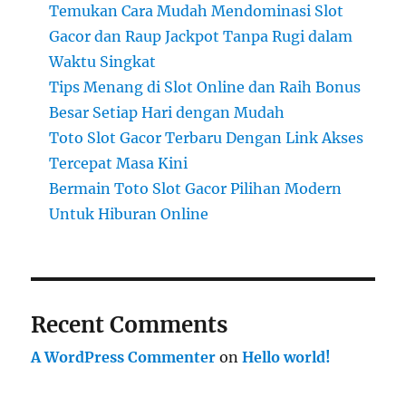
Temukan Cara Mudah Mendominasi Slot
Gacor dan Raup Jackpot Tanpa Rugi dalam
Waktu Singkat
Tips Menang di Slot Online dan Raih Bonus
Besar Setiap Hari dengan Mudah
Toto Slot Gacor Terbaru Dengan Link Akses
Tercepat Masa Kini
Bermain Toto Slot Gacor Pilihan Modern
Untuk Hiburan Online
Recent Comments
A WordPress Commenter
on
Hello world!