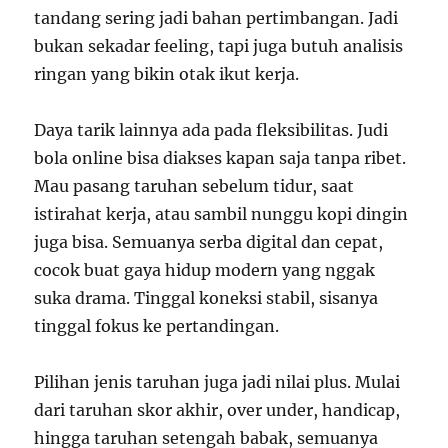
tandang sering jadi bahan pertimbangan. Jadi
bukan sekadar feeling, tapi juga butuh analisis
ringan yang bikin otak ikut kerja.
Daya tarik lainnya ada pada fleksibilitas. Judi
bola online bisa diakses kapan saja tanpa ribet.
Mau pasang taruhan sebelum tidur, saat
istirahat kerja, atau sambil nunggu kopi dingin
juga bisa. Semuanya serba digital dan cepat,
cocok buat gaya hidup modern yang nggak
suka drama. Tinggal koneksi stabil, sisanya
tinggal fokus ke pertandingan.
Pilihan jenis taruhan juga jadi nilai plus. Mulai
dari taruhan skor akhir, over under, handicap,
hingga taruhan setengah babak, semuanya