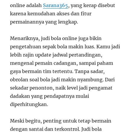
online adalah
Sarana365
, yang kerap disebut
karena kemudahan akses dan fitur
permainannya yang lengkap.
Menariknya, judi bola online juga bikin
pengetahuan sepak bola makin luas. Kamu jadi
lebih rajin update jadwal pertandingan,
mengenal pemain cadangan, sampai paham
gaya bermain tim tertentu. Tanpa sadar,
obrolan soal bola jadi makin nyambung. Dari
sekadar penonton, naik level jadi pengamat
dadakan yang pendapatnya mulai
diperhitungkan.
Meski begitu, penting untuk tetap bermain
dengan santai dan terkontrol. Judi bola