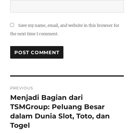
Save my name, email, and website in this browser for
the next time I comment.
Post
PREVIOUS
navigation
Menjadi Bagian dari
Previous
post:
TSMGroup: Peluang Besar
dalam Dunia Slot, Toto, dan
Togel