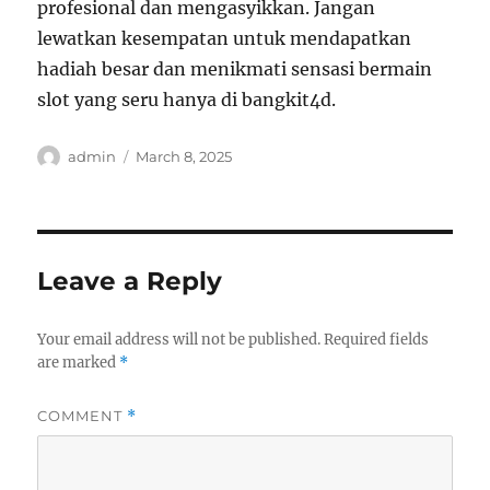
profesional dan mengasyikkan. Jangan
lewatkan kesempatan untuk mendapatkan
hadiah besar dan menikmati sensasi bermain
slot yang seru hanya di bangkit4d.
Author
Posted
admin
March 8, 2025
on
Leave a Reply
Your email address will not be published.
Required fields
are marked
*
COMMENT
*