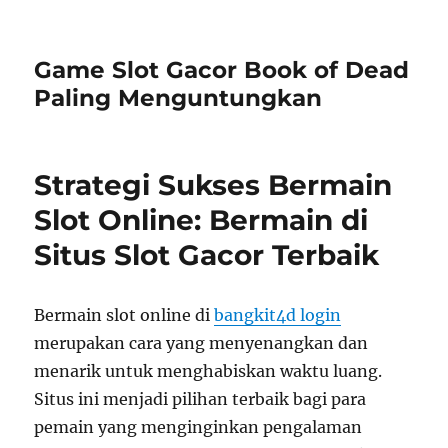
Game Slot Gacor Book of Dead
Paling Menguntungkan
Strategi Sukses Bermain
Slot Online: Bermain di
Situs Slot Gacor Terbaik
Bermain slot online di
bangkit4d login
merupakan cara yang menyenangkan dan
menarik untuk menghabiskan waktu luang.
Situs ini menjadi pilihan terbaik bagi para
pemain yang menginginkan pengalaman