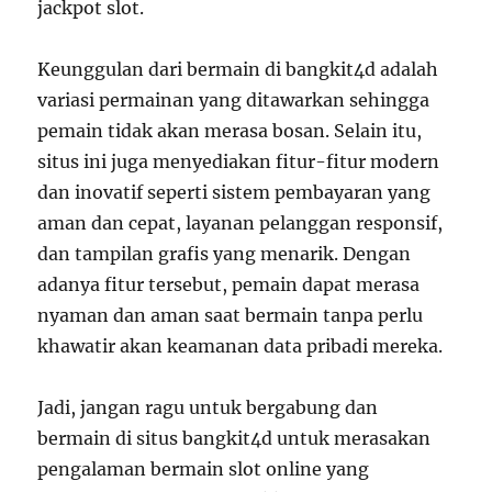
jackpot slot.
Keunggulan dari bermain di bangkit4d adalah
variasi permainan yang ditawarkan sehingga
pemain tidak akan merasa bosan. Selain itu,
situs ini juga menyediakan fitur-fitur modern
dan inovatif seperti sistem pembayaran yang
aman dan cepat, layanan pelanggan responsif,
dan tampilan grafis yang menarik. Dengan
adanya fitur tersebut, pemain dapat merasa
nyaman dan aman saat bermain tanpa perlu
khawatir akan keamanan data pribadi mereka.
Jadi, jangan ragu untuk bergabung dan
bermain di situs bangkit4d untuk merasakan
pengalaman bermain slot online yang