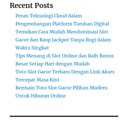
Recent Posts
Peran Teknologi Cloud dalam
Pengembangan Platform Taruhan Digital
Temukan Cara Mudah Mendominasi Slot
Gacor dan Raup Jackpot Tanpa Rugi dalam
Waktu Singkat
Tips Menang di Slot Online dan Raih Bonus
Besar Setiap Hari dengan Mudah
Toto Slot Gacor Terbaru Dengan Link Akses
Tercepat Masa Kini
Bermain Toto Slot Gacor Pilihan Modern
Untuk Hiburan Online