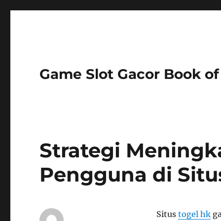
Game Slot Gacor Book o
Strategi Meningk
Pengguna di Situ
Situs
togel hk
ga