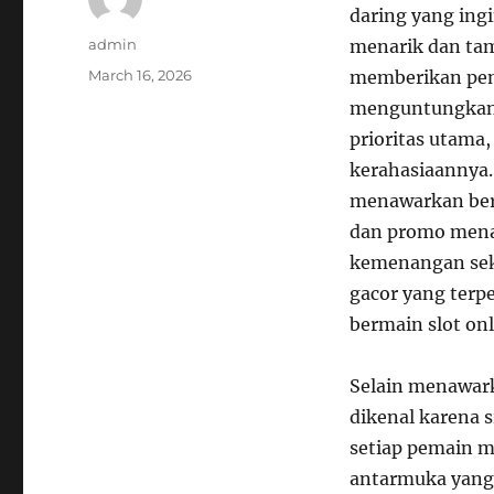
daring yang ing
Author
admin
menarik dan tam
Posted
March 16, 2026
memberikan pen
on
menguntungkan
prioritas utama,
kerahasiaannya.
menawarkan berb
dan promo menar
kemenangan sek
gacor yang terp
bermain slot onl
Selain menawarka
dikenal karena 
setiap pemain m
antarmuka yang