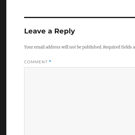
Leave a Reply
Your email address will not be published.
Required fields
COMMENT
*