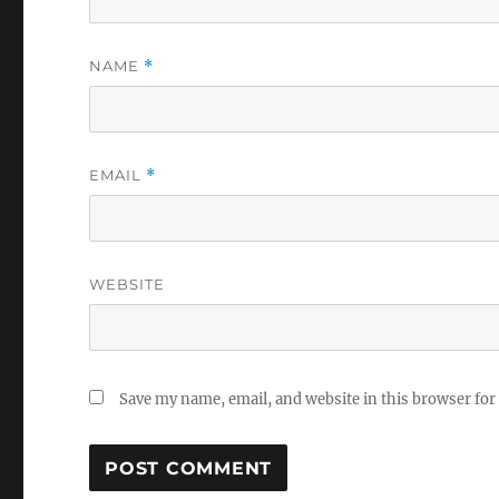
NAME
*
EMAIL
*
WEBSITE
Save my name, email, and website in this browser for