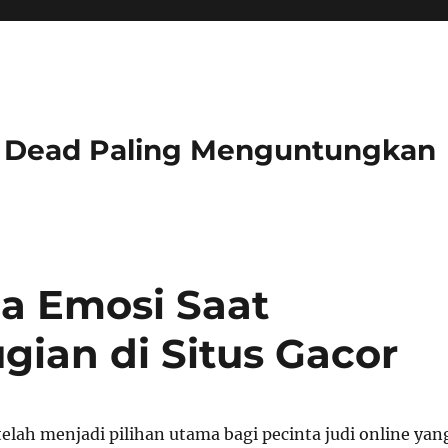
f Dead Paling Menguntungkan
la Emosi Saat
ian di Situs Gacor
elah menjadi pilihan utama bagi pecinta judi online yan