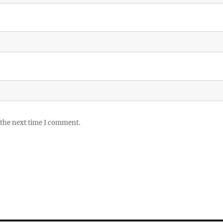
 the next time I comment.