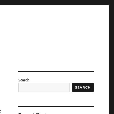
Search
SEARCH
g