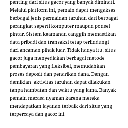
penting dari situs gacor yang banyak diminati.
Melalui platform ini, pemain dapat mengakses
berbagai jenis permainan taruhan dari berbagai
perangkat seperti komputer maupun ponsel
pintar. Sistem keamanan canggih memastikan
data pribadi dan transaksi tetap terlindungi
dari ancaman pihak luar. Tidak hanya itu, situs
gacor juga menyediakan berbagai metode
pembayaran yang fleksibel, memudahkan
proses deposit dan penarikan dana. Dengan
demikian, aktivitas taruhan dapat dilakukan
tanpa hambatan dan waktu yang lama. Banyak
pemain merasa nyaman karena mereka
mendapatkan layanan terbaik dari situs yang
terpercaya dan gacor ini.