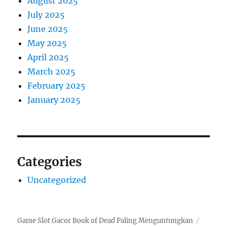
August 2025
July 2025
June 2025
May 2025
April 2025
March 2025
February 2025
January 2025
Categories
Uncategorized
Game Slot Gacor Book of Dead Paling Menguntungkan