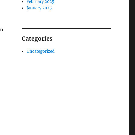
February 2025
January 2025
in
Categories
Uncategorized