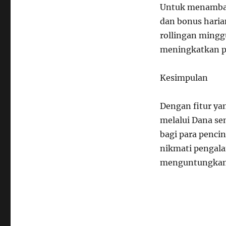
Untuk menambah
dan bonus haria
rollingan mingg
meningkatkan p
Kesimpulan
Dengan fitur ya
melalui Dana sen
bagi para pencin
nikmati pengala
menguntungkan 