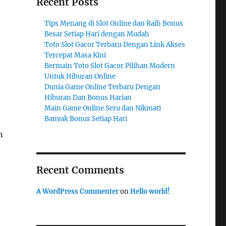
Recent Posts
Tips Menang di Slot Online dan Raih Bonus
Besar Setiap Hari dengan Mudah
Toto Slot Gacor Terbaru Dengan Link Akses
Tercepat Masa Kini
Bermain Toto Slot Gacor Pilihan Modern
Untuk Hiburan Online
Dunia Game Online Terbaru Dengan
Hiburan Dan Bonus Harian
Main Game Online Seru dan Nikmati
Banyak Bonus Setiap Hari
n
Recent Comments
A WordPress Commenter
on
Hello world!