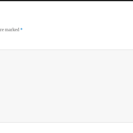
 are marked
*