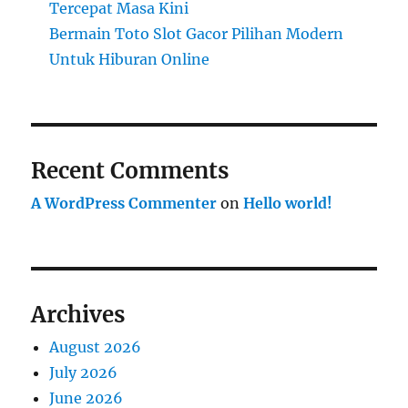
Tercepat Masa Kini
Bermain Toto Slot Gacor Pilihan Modern
Untuk Hiburan Online
Recent Comments
A WordPress Commenter
on
Hello world!
Archives
August 2026
July 2026
June 2026