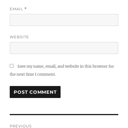
EMAIL
*
WEBSITE
Save my name, email, and website in this browser for
the next time I comment.
Post
PREVIOUS