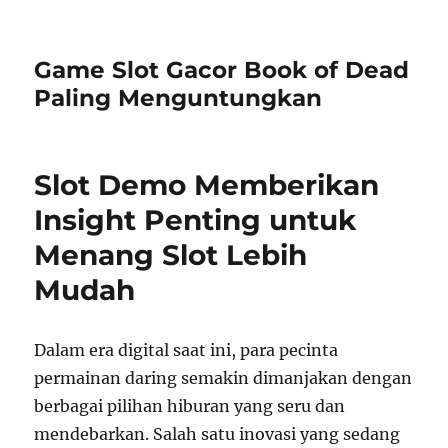
Game Slot Gacor Book of Dead
Paling Menguntungkan
Slot Demo Memberikan
Insight Penting untuk
Menang Slot Lebih
Mudah
Dalam era digital saat ini, para pecinta
permainan daring semakin dimanjakan dengan
berbagai pilihan hiburan yang seru dan
mendebarkan. Salah satu inovasi yang sedang