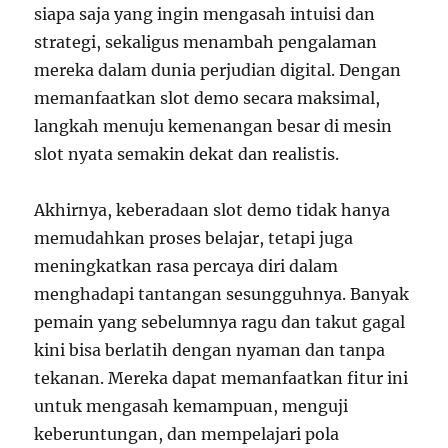
siapa saja yang ingin mengasah intuisi dan
strategi, sekaligus menambah pengalaman
mereka dalam dunia perjudian digital. Dengan
memanfaatkan slot demo secara maksimal,
langkah menuju kemenangan besar di mesin
slot nyata semakin dekat dan realistis.
Akhirnya, keberadaan slot demo tidak hanya
memudahkan proses belajar, tetapi juga
meningkatkan rasa percaya diri dalam
menghadapi tantangan sesungguhnya. Banyak
pemain yang sebelumnya ragu dan takut gagal
kini bisa berlatih dengan nyaman dan tanpa
tekanan. Mereka dapat memanfaatkan fitur ini
untuk mengasah kemampuan, menguji
keberuntungan, dan mempelajari pola