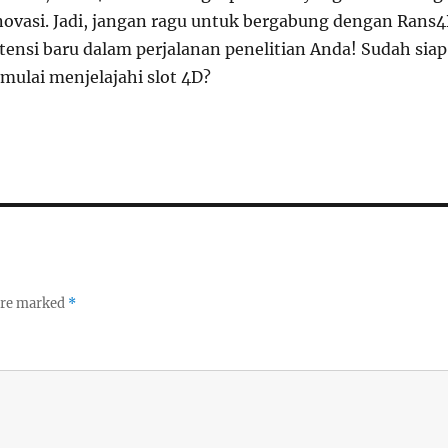
inovasi. Jadi, jangan ragu untuk bergabung dengan Rans
ensi baru dalam perjalanan penelitian Anda! Sudah siap
mulai menjelajahi slot 4D?
 are marked
*