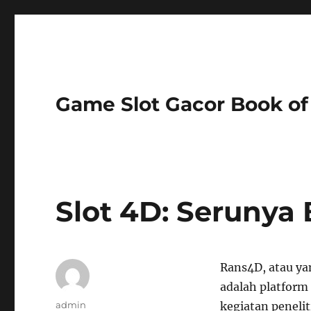
Game Slot Gacor Book o
Slot 4D: Serunya
Rans4D, atau ya
adalah platform
Author
admin
kegiatan peneli