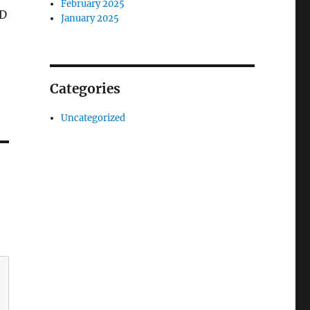
February 2025
4D
January 2025
Categories
Uncategorized