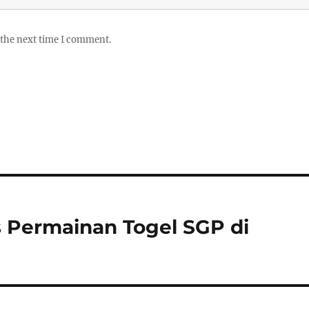
 the next time I comment.
s Permainan Togel SGP di