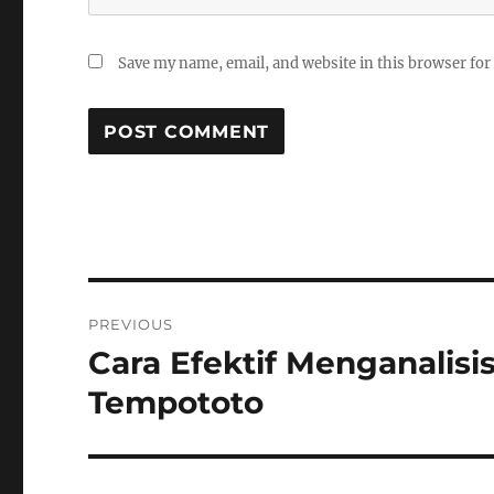
Save my name, email, and website in this browser for
Post
PREVIOUS
navigation
Cara Efektif Menganalisi
Previous
post:
Tempototo