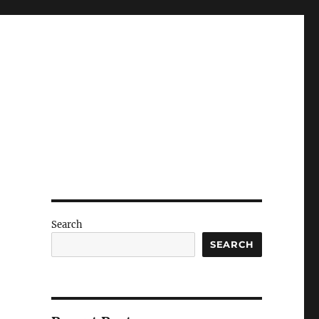
Search
SEARCH