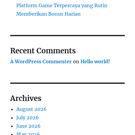
Platform Game Terpercaya yang Rutin
Memberikan Bonus Harian
Recent Comments
A WordPress Commenter
on
Hello world!
Archives
August 2026
July 2026
June 2026
May 2026