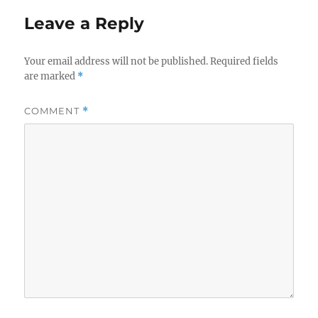
Leave a Reply
Your email address will not be published.
Required fields
are marked
*
COMMENT
*