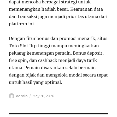
dapat mencoba berbagai strategi untuk
memenangkan hadiah besar. Keamanan data
dan transaksi juga menjadi prioritas utama dari
platform ini.
Dengan fitur bonus dan promosi menarik, situs
Toto Slot Rtp tinggi mampu meningkatkan
peluang kemenangan pemain. Bonus deposit,
free spin, dan cashback menjadi daya tarik
utama. Pemain disarankan selalu bermain
dengan bijak dan mengelola modal secara tepat
untuk hasil yang optimal.
Author
Posted
admin
May 20, 2026
on