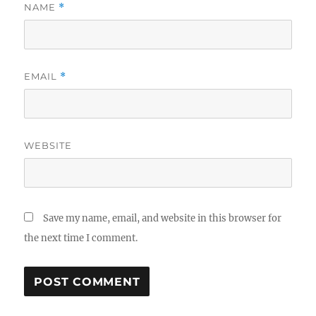
NAME
*
EMAIL
*
WEBSITE
Save my name, email, and website in this browser for
the next time I comment.