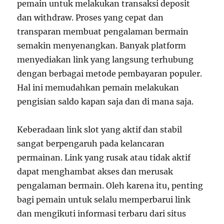
pemain untuk melakukan transaksi deposit
dan withdraw. Proses yang cepat dan
transparan membuat pengalaman bermain
semakin menyenangkan. Banyak platform
menyediakan link yang langsung terhubung
dengan berbagai metode pembayaran populer.
Hal ini memudahkan pemain melakukan
pengisian saldo kapan saja dan di mana saja.
Keberadaan link slot yang aktif dan stabil
sangat berpengaruh pada kelancaran
permainan. Link yang rusak atau tidak aktif
dapat menghambat akses dan merusak
pengalaman bermain. Oleh karena itu, penting
bagi pemain untuk selalu memperbarui link
dan mengikuti informasi terbaru dari situs