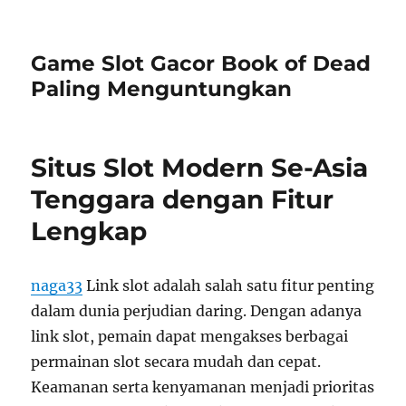
Game Slot Gacor Book of Dead
Paling Menguntungkan
Situs Slot Modern Se-Asia
Tenggara dengan Fitur
Lengkap
naga33
Link slot adalah salah satu fitur penting
dalam dunia perjudian daring. Dengan adanya
link slot, pemain dapat mengakses berbagai
permainan slot secara mudah dan cepat.
Keamanan serta kenyamanan menjadi prioritas