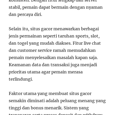
konsisten. Dengan fitur lengkap dan server
stabil, pemain dapat bermain dengan nyaman
dan percaya diri.
Selain itu, situs gacor menawarkan berbagai
jenis permainan seperti taruhan sports, slot,
dan togel yang mudah diakses. Fitur live chat
dan customer service ramah memudahkan
pemain menyelesaikan masalah kapan saja.
Keamanan data dan transaksi juga menjadi
prioritas utama agar pemain merasa
terlindungi.
Faktor utama yang membuat situs gacor
semakin diminati adalah peluang menang yang
tinggi dan bonus menarik. Sistem yang