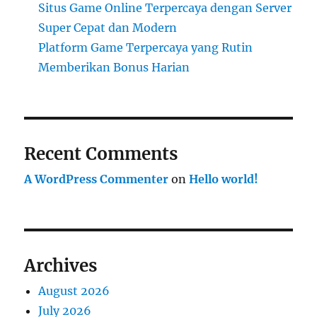
Situs Game Online Terpercaya dengan Server
Super Cepat dan Modern
Platform Game Terpercaya yang Rutin
Memberikan Bonus Harian
Recent Comments
A WordPress Commenter
on
Hello world!
Archives
August 2026
July 2026