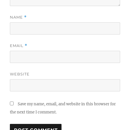
NAME
*
EMAIL
*
WEBSITE
Save my name, email, and website in this browser for
the next time I comment.