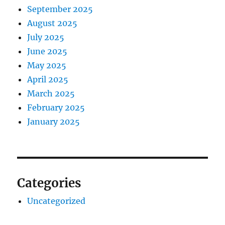
September 2025
August 2025
July 2025
June 2025
May 2025
April 2025
March 2025
February 2025
January 2025
Categories
Uncategorized