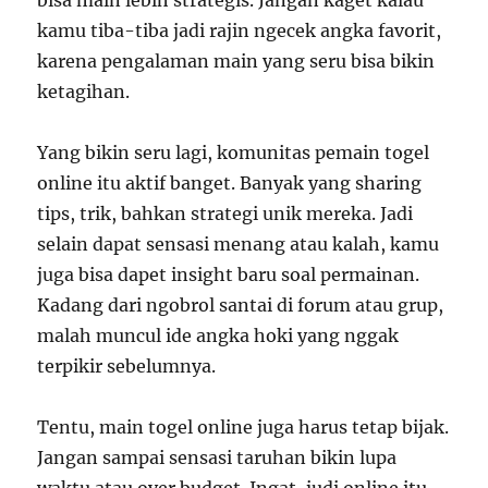
bisa main lebih strategis. Jangan kaget kalau
kamu tiba-tiba jadi rajin ngecek angka favorit,
karena pengalaman main yang seru bisa bikin
ketagihan.
Yang bikin seru lagi, komunitas pemain togel
online itu aktif banget. Banyak yang sharing
tips, trik, bahkan strategi unik mereka. Jadi
selain dapat sensasi menang atau kalah, kamu
juga bisa dapet insight baru soal permainan.
Kadang dari ngobrol santai di forum atau grup,
malah muncul ide angka hoki yang nggak
terpikir sebelumnya.
Tentu, main togel online juga harus tetap bijak.
Jangan sampai sensasi taruhan bikin lupa