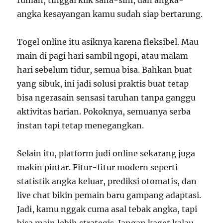
rumah, tinggal klik sana-sini, dan angka-
angka kesayangan kamu sudah siap bertarung.
Togel online itu asiknya karena fleksibel. Mau
main di pagi hari sambil ngopi, atau malam
hari sebelum tidur, semua bisa. Bahkan buat
yang sibuk, ini jadi solusi praktis buat tetap
bisa ngerasain sensasi taruhan tanpa ganggu
aktivitas harian. Pokoknya, semuanya serba
instan tapi tetap menegangkan.
Selain itu, platform judi online sekarang juga
makin pintar. Fitur-fitur modern seperti
statistik angka keluar, prediksi otomatis, dan
live chat bikin pemain baru gampang adaptasi.
Jadi, kamu nggak cuma asal tebak angka, tapi