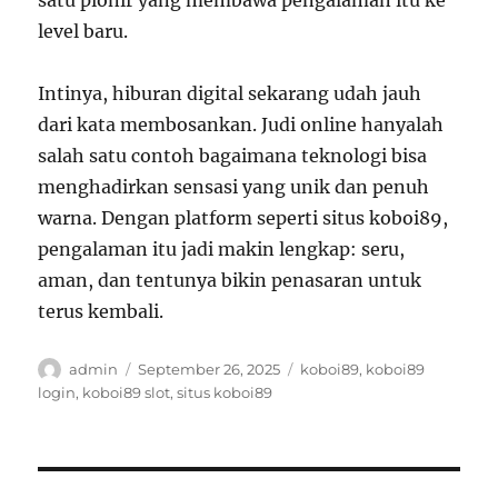
satu pionir yang membawa pengalaman itu ke
level baru.
Intinya, hiburan digital sekarang udah jauh
dari kata membosankan. Judi online hanyalah
salah satu contoh bagaimana teknologi bisa
menghadirkan sensasi yang unik dan penuh
warna. Dengan platform seperti situs koboi89,
pengalaman itu jadi makin lengkap: seru,
aman, dan tentunya bikin penasaran untuk
terus kembali.
Author
Posted
Tags
admin
September 26, 2025
koboi89
,
koboi89
on
login
,
koboi89 slot
,
situs koboi89