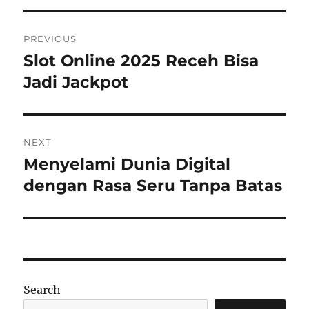
Post
PREVIOUS
navigation
Slot Online 2025 Receh Bisa
Previous
post:
Jadi Jackpot
NEXT
Menyelami Dunia Digital
Next
post:
dengan Rasa Seru Tanpa Batas
Search