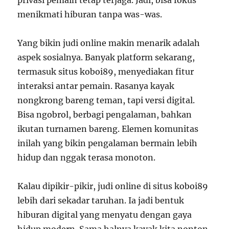
privasi pemain tetap terjaga. Jadi, bisa fokus
menikmati hiburan tanpa was-was.
Yang bikin judi online makin menarik adalah
aspek sosialnya. Banyak platform sekarang,
termasuk situs koboi89, menyediakan fitur
interaksi antar pemain. Rasanya kayak
nongkrong bareng teman, tapi versi digital.
Bisa ngobrol, berbagi pengalaman, bahkan
ikutan turnamen bareng. Elemen komunitas
inilah yang bikin pengalaman bermain lebih
hidup dan nggak terasa monoton.
Kalau dipikir-pikir, judi online di situs koboi89
lebih dari sekadar taruhan. Ia jadi bentuk
hiburan digital yang menyatu dengan gaya