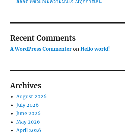
สล็อต ที่ช่วยเพิ่มความมั่นใจในทุกการเล่น
Recent Comments
A WordPress Commenter
on
Hello world!
Archives
August 2026
July 2026
June 2026
May 2026
April 2026