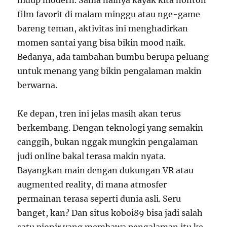
hidup modern. Sama halnya kayak kita nonton
film favorit di malam minggu atau nge-game
bareng teman, aktivitas ini menghadirkan
momen santai yang bisa bikin mood naik.
Bedanya, ada tambahan bumbu berupa peluang
untuk menang yang bikin pengalaman makin
berwarna.
Ke depan, tren ini jelas masih akan terus
berkembang. Dengan teknologi yang semakin
canggih, bukan nggak mungkin pengalaman
judi online bakal terasa makin nyata.
Bayangkan main dengan dukungan VR atau
augmented reality, di mana atmosfer
permainan terasa seperti dunia asli. Seru
banget, kan? Dan situs koboi89 bisa jadi salah