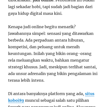
dibicarakan:
judi online
. Fenomena ini bukan
lagi sekadar hobi, tapi sudah jadi bagian dari
gaya hidup digital masa kini.
Kenapa judi online begitu menarik?
Jawabannya simpel: sensasi yang ditawarkan
berbeda. Ada perpaduan antara hiburan,
kompetisi, dan peluang untuk meraih
keuntungan. Inilah yang bikin orang-orang
rela meluangkan waktu, bahkan mengatur
strategi khusus. Jadi, meskipun terlihat santai,
ada unsur adrenalin yang bikin pengalaman ini
terasa lebih intens.
Di antara banyaknya platform yang ada,
situs
koboi89
muncul sebagai salah satu pilihan