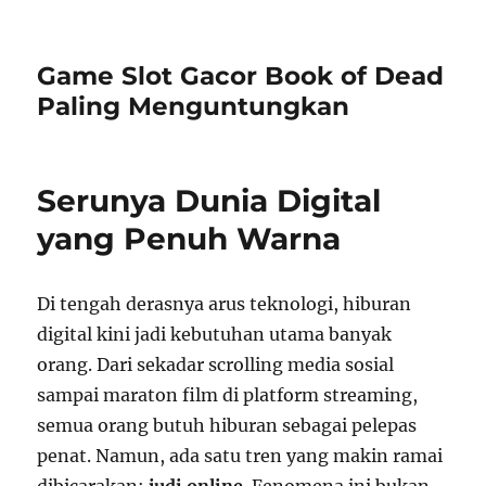
Game Slot Gacor Book of Dead
Paling Menguntungkan
Serunya Dunia Digital
yang Penuh Warna
Di tengah derasnya arus teknologi, hiburan
digital kini jadi kebutuhan utama banyak
orang. Dari sekadar scrolling media sosial
sampai maraton film di platform streaming,
semua orang butuh hiburan sebagai pelepas
penat. Namun, ada satu tren yang makin ramai