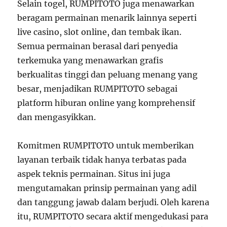
Selain togel, RUMPITOTO juga menawarkan
beragam permainan menarik lainnya seperti
live casino, slot online, dan tembak ikan.
Semua permainan berasal dari penyedia
terkemuka yang menawarkan grafis
berkualitas tinggi dan peluang menang yang
besar, menjadikan RUMPITOTO sebagai
platform hiburan online yang komprehensif
dan mengasyikkan.
Komitmen RUMPITOTO untuk memberikan
layanan terbaik tidak hanya terbatas pada
aspek teknis permainan. Situs ini juga
mengutamakan prinsip permainan yang adil
dan tanggung jawab dalam berjudi. Oleh karena
itu, RUMPITOTO secara aktif mengedukasi para