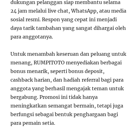
dukungan pelanggan siap membantu selama
24 jam melalui live chat, WhatsApp, atau media
sosial resmi. Respon yang cepat ini menjadi
daya tarik tambahan yang sangat dihargai oleh
para anggotanya.
Untuk menambah keseruan dan peluang untuk
menang, RUMPITOTO menyediakan berbagai
bonus menarik, seperti bonus deposit,
cashback harian, dan hadiah referral bagi para
anggota yang berhasil mengajak teman untuk
bergabung. Promosi ini tidak hanya
meningkatkan semangat bermain, tetapi juga
berfungsi sebagai bentuk penghargaan bagi
para pemain setia.