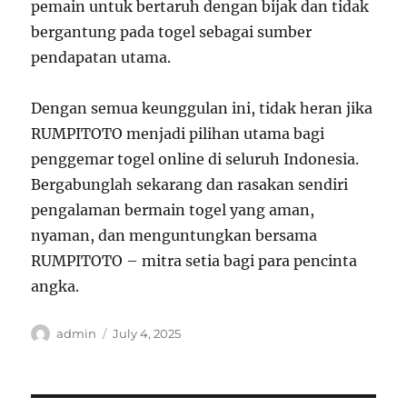
pemain untuk bertaruh dengan bijak dan tidak
bergantung pada togel sebagai sumber
pendapatan utama.
Dengan semua keunggulan ini, tidak heran jika
RUMPITOTO menjadi pilihan utama bagi
penggemar togel online di seluruh Indonesia.
Bergabunglah sekarang dan rasakan sendiri
pengalaman bermain togel yang aman,
nyaman, dan menguntungkan bersama
RUMPITOTO – mitra setia bagi para pencinta
angka.
Author
Posted
admin
July 4, 2025
on