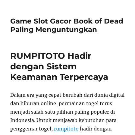
Game Slot Gacor Book of Dead
Paling Menguntungkan
RUMPITOTO Hadir
dengan Sistem
Keamanan Terpercaya
Dalam era yang cepat berubah dari dunia digital
dan hiburan online, permainan togel terus
menjadi salah satu pilihan paling populer di
Indonesia. Untuk menjawab kebutuhan para
penggemar togel,
rumpitoto
hadir dengan