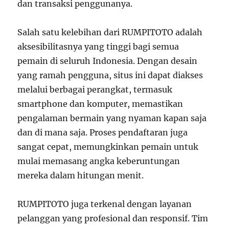
dan transaksi penggunanya.
Salah satu kelebihan dari RUMPITOTO adalah
aksesibilitasnya yang tinggi bagi semua
pemain di seluruh Indonesia. Dengan desain
yang ramah pengguna, situs ini dapat diakses
melalui berbagai perangkat, termasuk
smartphone dan komputer, memastikan
pengalaman bermain yang nyaman kapan saja
dan di mana saja. Proses pendaftaran juga
sangat cepat, memungkinkan pemain untuk
mulai memasang angka keberuntungan
mereka dalam hitungan menit.
RUMPITOTO juga terkenal dengan layanan
pelanggan yang profesional dan responsif. Tim