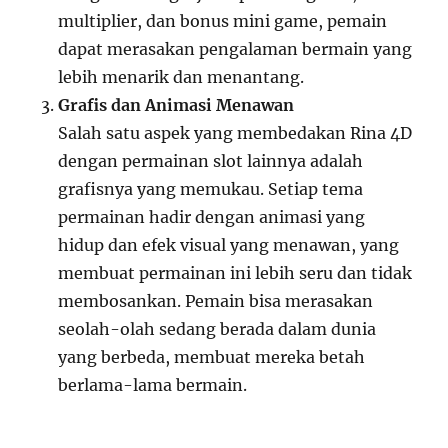
multiplier, dan bonus mini game, pemain
dapat merasakan pengalaman bermain yang
lebih menarik dan menantang.
Grafis dan Animasi Menawan
Salah satu aspek yang membedakan Rina 4D
dengan permainan slot lainnya adalah
grafisnya yang memukau. Setiap tema
permainan hadir dengan animasi yang
hidup dan efek visual yang menawan, yang
membuat permainan ini lebih seru dan tidak
membosankan. Pemain bisa merasakan
seolah-olah sedang berada dalam dunia
yang berbeda, membuat mereka betah
berlama-lama bermain.