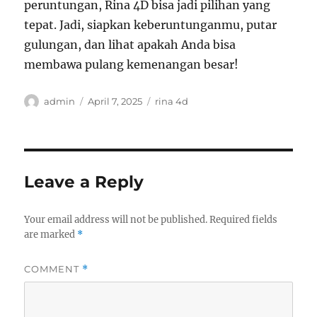
peruntungan, Rina 4D bisa jadi pilihan yang
tepat. Jadi, siapkan keberuntunganmu, putar
gulungan, dan lihat apakah Anda bisa
membawa pulang kemenangan besar!
Author
Posted
Tags
admin
April 7, 2025
rina 4d
on
Leave a Reply
Your email address will not be published.
Required fields
are marked
*
COMMENT
*