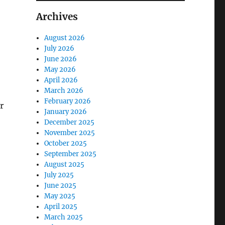
Archives
August 2026
July 2026
June 2026
May 2026
April 2026
March 2026
February 2026
r
January 2026
December 2025
November 2025
October 2025
September 2025
August 2025
July 2025
June 2025
May 2025
April 2025
March 2025