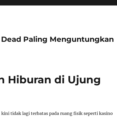
f Dead Paling Menguntungkan
 Hiburan di Ujung
ini tidak lagi terbatas pada ruang fisik seperti kasino