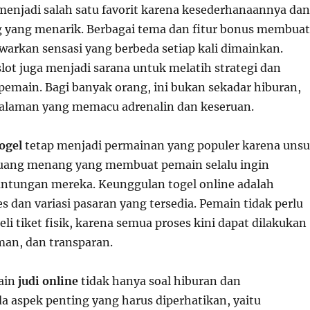
enjadi salah satu favorit karena kesederhanaannya dan
 yang menarik. Berbagai tema dan fitur bonus membuat
warkan sensasi yang berbeda setiap kali dimainkan.
slot juga menjadi sarana untuk melatih strategi dan
emain. Bagi banyak orang, ini bukan sekadar hiburan,
galaman yang memacu adrenalin dan keseruan.
ogel
tetap menjadi permainan yang populer karena unsu
luang menang yang membuat pemain selalu ingin
ntungan mereka. Keunggulan togel online adalah
 dan variasi pasaran yang tersedia. Pemain tidak perlu
li tiket fisik, karena semua proses kini dapat dilakukan
man, dan transparan.
ain
judi online
tidak hanya soal hiburan dan
 aspek penting yang harus diperhatikan, yaitu