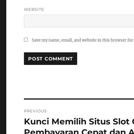
WEBSITE
Save my name, email, and website in this browser for
Post
PREVIOUS
navigation
Kunci Memilih Situs Slo
Previous
post:
Pembayaran Cepat dan 