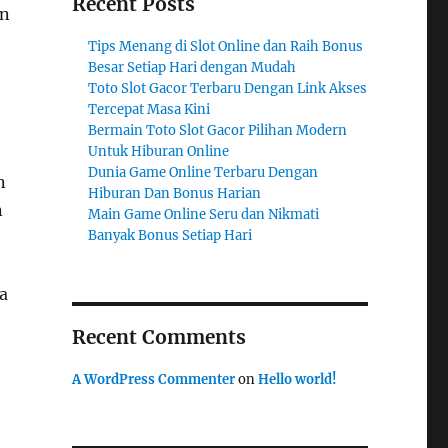
Recent Posts
an
Tips Menang di Slot Online dan Raih Bonus
Besar Setiap Hari dengan Mudah
Toto Slot Gacor Terbaru Dengan Link Akses
Tercepat Masa Kini
Bermain Toto Slot Gacor Pilihan Modern
Untuk Hiburan Online
Dunia Game Online Terbaru Dengan
n
Hiburan Dan Bonus Harian
n
Main Game Online Seru dan Nikmati
Banyak Bonus Setiap Hari
a
Recent Comments
A WordPress Commenter
on
Hello world!