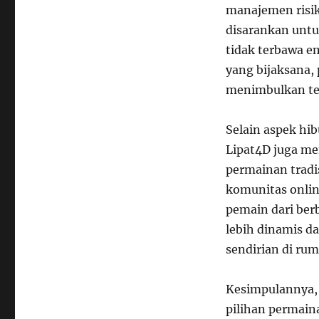
manajemen risi
disarankan untu
tidak terbawa e
yang bijaksana
menimbulkan tek
Selain aspek h
Lipat4D juga me
permainan tradis
komunitas onlin
pemain dari ber
lebih dinamis d
sendirian di rum
Kesimpulannya, 
pilihan permai