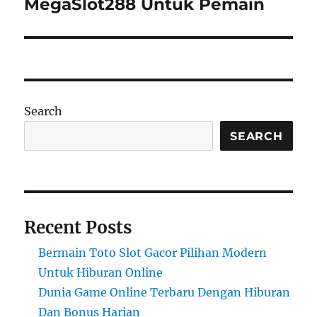
MegaSlot288 Untuk Pemain
Search
SEARCH
Recent Posts
Bermain Toto Slot Gacor Pilihan Modern
Untuk Hiburan Online
Dunia Game Online Terbaru Dengan Hiburan
Dan Bonus Harian