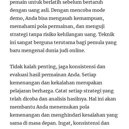
pemain untuk berlatih sebelum bertaruh
dengan uang asli. Dengan mencoba mode
demo, Anda bisa mengasah kemampuan,
memahami pola permainan, dan menguji
strategi tanpa risiko kehilangan uang. Teknik
ini sangat berguna terutama bagi pemula yang
baru mengenal dunia judi online.
Tidak kalah penting, jaga konsistensi dan
evaluasi hasil permainan Anda. Setiap
kemenangan dan kekalahan merupakan
pelajaran berharga. Catat setiap strategi yang
telah dicoba dan analisis hasilnya. Hal ini akan
membantu Anda menemukan pola
kemenangan dan menghindari kesalahan yang
sama di masa depan. Ingat, konsistensi dan