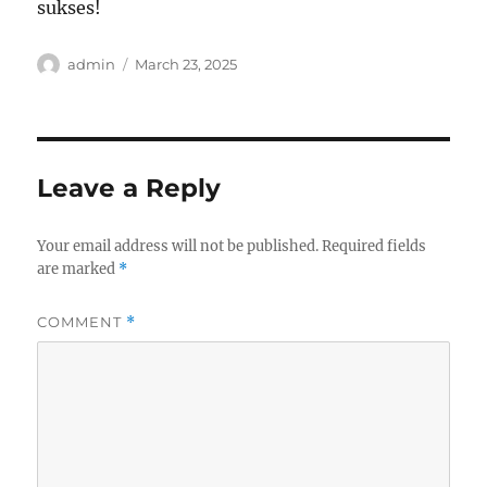
sukses!
Author
Posted
admin
March 23, 2025
on
Leave a Reply
Your email address will not be published.
Required fields
are marked
*
COMMENT
*