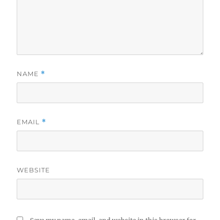
NAME
*
EMAIL
*
WEBSITE