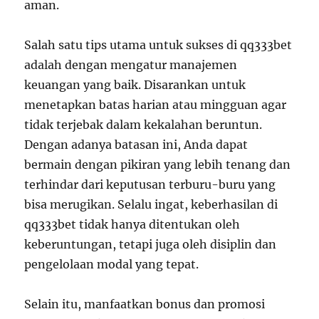
aman.
Salah satu tips utama untuk sukses di qq333bet
adalah dengan mengatur manajemen
keuangan yang baik. Disarankan untuk
menetapkan batas harian atau mingguan agar
tidak terjebak dalam kekalahan beruntun.
Dengan adanya batasan ini, Anda dapat
bermain dengan pikiran yang lebih tenang dan
terhindar dari keputusan terburu-buru yang
bisa merugikan. Selalu ingat, keberhasilan di
qq333bet tidak hanya ditentukan oleh
keberuntungan, tetapi juga oleh disiplin dan
pengelolaan modal yang tepat.
Selain itu, manfaatkan bonus dan promosi