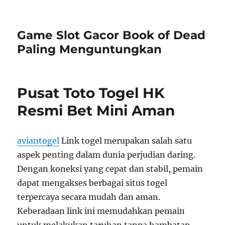
Game Slot Gacor Book of Dead
Paling Menguntungkan
Pusat Toto Togel HK
Resmi Bet Mini Aman
aviantogel
Link togel merupakan salah satu
aspek penting dalam dunia perjudian daring.
Dengan koneksi yang cepat dan stabil, pemain
dapat mengakses berbagai situs togel
terpercaya secara mudah dan aman.
Keberadaan link ini memudahkan pemain