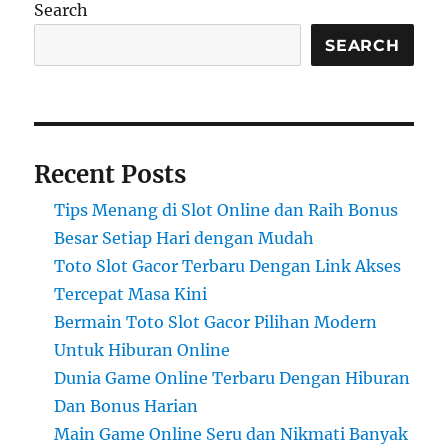
Search
SEARCH
Recent Posts
Tips Menang di Slot Online dan Raih Bonus
Besar Setiap Hari dengan Mudah
Toto Slot Gacor Terbaru Dengan Link Akses
Tercepat Masa Kini
Bermain Toto Slot Gacor Pilihan Modern
Untuk Hiburan Online
Dunia Game Online Terbaru Dengan Hiburan
Dan Bonus Harian
Main Game Online Seru dan Nikmati Banyak