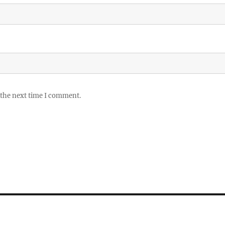
 the next time I comment.