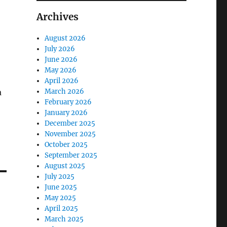
Archives
August 2026
July 2026
June 2026
May 2026
April 2026
a
March 2026
February 2026
January 2026
December 2025
November 2025
October 2025
September 2025
August 2025
July 2025
June 2025
May 2025
April 2025
March 2025