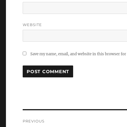
WEBSITE
Save my name, email, and website in this browser for
Post
PREVIOUS