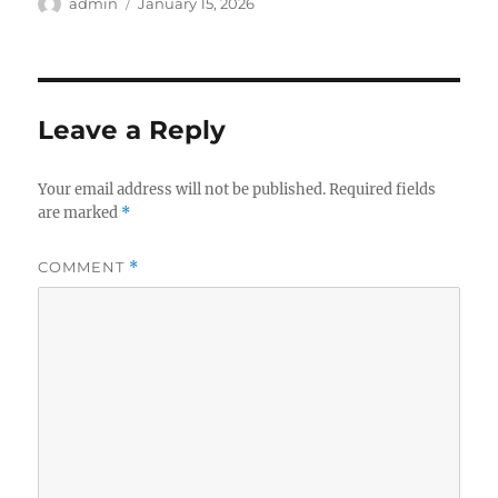
Author
Posted
admin
January 15, 2026
on
Leave a Reply
Your email address will not be published.
Required fields
are marked
*
COMMENT
*