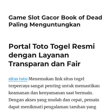
Game Slot Gacor Book of Dead
Paling Menguntungkan
Portal Toto Togel Resmi
dengan Layanan
Transparan dan Fair
situs toto
Menemukan link situs togel
terpercaya sangat penting untuk memastikan
keamanan dan kenyamanan saat bermain.
Dengan akses yang mudah dan cepat, pemain
dapat menikmati pengalaman taruhan yang