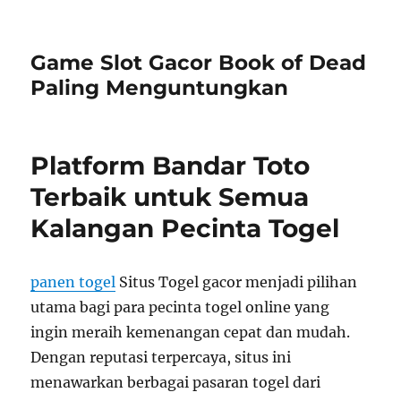
Game Slot Gacor Book of Dead
Paling Menguntungkan
Platform Bandar Toto
Terbaik untuk Semua
Kalangan Pecinta Togel
panen togel
Situs Togel gacor menjadi pilihan
utama bagi para pecinta togel online yang
ingin meraih kemenangan cepat dan mudah.
Dengan reputasi terpercaya, situs ini
menawarkan berbagai pasaran togel dari