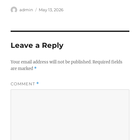
Author
Posted
admin
May 13, 2026
on
Leave a Reply
Your email address will not be published.
Required fields
are marked
*
COMMENT
*