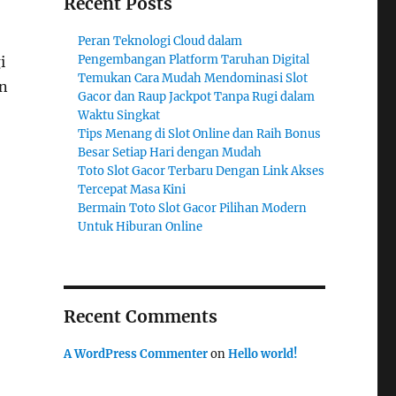
Recent Posts
Peran Teknologi Cloud dalam
Pengembangan Platform Taruhan Digital
i
Temukan Cara Mudah Mendominasi Slot
n
Gacor dan Raup Jackpot Tanpa Rugi dalam
Waktu Singkat
Tips Menang di Slot Online dan Raih Bonus
Besar Setiap Hari dengan Mudah
Toto Slot Gacor Terbaru Dengan Link Akses
Tercepat Masa Kini
Bermain Toto Slot Gacor Pilihan Modern
Untuk Hiburan Online
Recent Comments
A WordPress Commenter
on
Hello world!