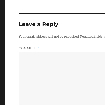
Leave a Reply
Your email address will not be published.
Required fields
COMMENT
*