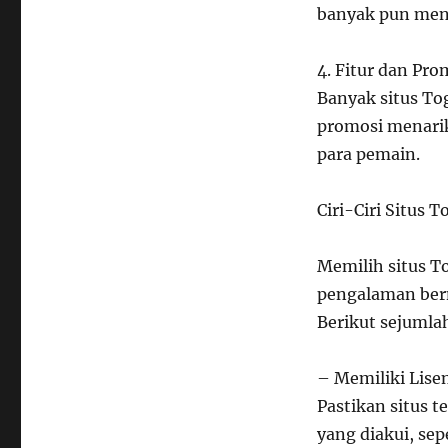
banyak pun men
4. Fitur dan P
Banyak situs To
promosi menari
para pemain.
Ciri-Ciri Situs 
Memilih situs To
pengalaman ber
Berikut sejumlah
– Memiliki Lise
Pastikan situs t
yang diakui, se