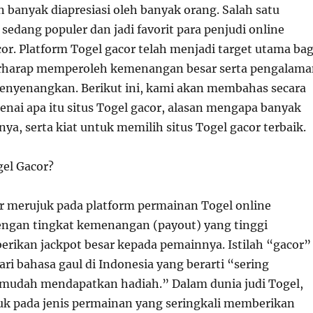
 banyak diapresiasi oleh banyak orang. Salah satu
edang populer dan jadi favorit para penjudi online
or. Platform Togel gacor telah menjadi target utama bag
rharap memperoleh kemenangan besar serta pengalama
enyenangkan. Berikut ini, kami akan membahas secara
nai apa itu situs Togel gacor, alasan mengapa banyak
a, serta kiat untuk memilih situs Togel gacor terbaik.
gel Gacor?
or merujuk pada platform permainan Togel online
engan tingkat kemenangan (payout) yang tinggi
rikan jackpot besar kepada pemainnya. Istilah “gacor”
dari bahasa gaul di Indonesia yang berarti “sering
mudah mendapatkan hadiah.” Dalam dunia judi Togel,
ujuk pada jenis permainan yang seringkali memberikan