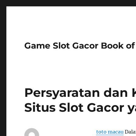
Game Slot Gacor Book o
Persyaratan dan 
Situs Slot Gacor 
toto macau
Dala