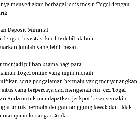
sanya menyediakan berbagai jenis mesin Togel dengan
rik.
gan Deposit Minimal
dengan investasi kecil terlebih dahulu
arkan jumlah yang lebih besar.
r menjadi pilihan utama bagi para
inan Togel online yang ingin meraih
nifikan serta pengalaman bermain yang menyenangkan
situs yang terpercaya dan mengenali ciri-ciri Togel
tan Anda untuk mendapatkan jackpot besar semakin
 ingat untuk bermain dengan tanggung jawab dan tidak
 kemampuan keuangan Anda.