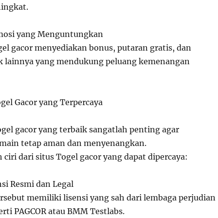
ingkat.
romosi yang Menguntungkan
gel gacor menyediakan bonus, putaran gratis, dan
k lainnya yang mendukung peluang kemenangan
Togel Gacor yang Terpercaya
gel gacor yang terbaik sangatlah penting agar
main tetap aman dan menyenangkan.
 ciri dari situs Togel gacor yang dapat dipercaya:
nsi Resmi dan Legal
ersebut memiliki lisensi yang sah dari lembaga perjudian
perti PAGCOR atau BMM Testlabs.