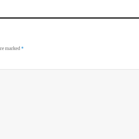
 are marked
*