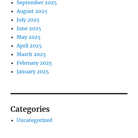
September 2025
August 2025
July 2025
June 2025
May 2025
April 2025
March 2025
February 2025
January 2025
Categories
Uncategorized