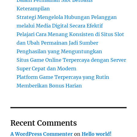
Dalam Permainan Slot Berbasis
Keterampilan
Strategi Mengelola Hubungan Pelanggan
melalui Media Digital Secara Efektif
Pelajari Cara Menang Konsisten di Situs Slot
dan Ubah Permainan Jadi Sumber
Penghasilan yang Menguntungkan
Situs Game Online Terpercaya dengan Server
Super Cepat dan Modern
Platform Game Terpercaya yang Rutin
Memberikan Bonus Harian
Recent Comments
A WordPress Commenter
on
Hello world!