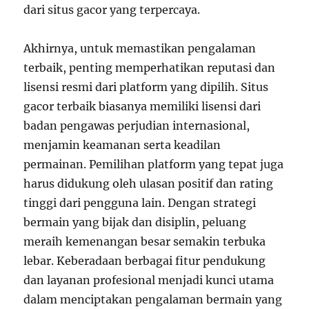
dari situs gacor yang terpercaya.
Akhirnya, untuk memastikan pengalaman
terbaik, penting memperhatikan reputasi dan
lisensi resmi dari platform yang dipilih. Situs
gacor terbaik biasanya memiliki lisensi dari
badan pengawas perjudian internasional,
menjamin keamanan serta keadilan
permainan. Pemilihan platform yang tepat juga
harus didukung oleh ulasan positif dan rating
tinggi dari pengguna lain. Dengan strategi
bermain yang bijak dan disiplin, peluang
meraih kemenangan besar semakin terbuka
lebar. Keberadaan berbagai fitur pendukung
dan layanan profesional menjadi kunci utama
dalam menciptakan pengalaman bermain yang